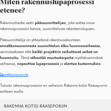
Miten rakennuslupaprosessi
etenee?
Rakennushanke vaatii
pääsuunnittelijan
, joka auttaa sinua
rakennusprosessin kanssa, suunnittelusta rakentamislupaan.
Pääsuunnittelija on yhteydessä rakennusvalvontaan
ennakkoneuvonnasta suunnittelun alku/luonnosvaiheessa
,
varmistaakseen että
kaikki projektiin vaikuttavat seikat on
huomioitu
. Tämä
vähentää muutostarpeita
myöhäisemmässä
vaiheessa,
nopeuttaa lupaprosessia
ja
alentaa kustannuksia
.
Ennakkoneuvonta
Tutustu rakennusprosessin eri vaiheisiin Rakenna kotisi Raaseporiin
esitteen avulla.
RAKENNA KOTISI RAASEPORIIN