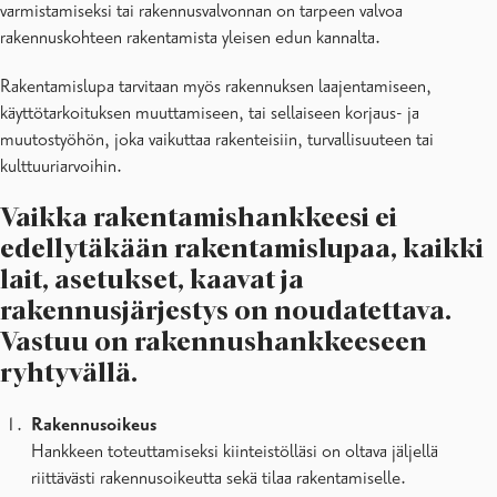
varmistamiseksi tai rakennusvalvonnan on tarpeen valvoa
rakennuskohteen rakentamista yleisen edun kannalta.
Rakentamislupa tarvitaan myös rakennuksen laajentamiseen,
käyttötarkoituksen muuttamiseen, tai sellaiseen korjaus- ja
muutostyöhön, joka vaikuttaa rakenteisiin, turvallisuuteen tai
kulttuuriarvoihin.
Vaikka rakentamishankkeesi ei
edellytäkään rakentamislupaa, kaikki
lait, asetukset, kaavat ja
rakennusjärjestys on noudatettava.
Vastuu on rakennushankkeeseen
ryhtyvällä.
Rakennusoikeus
Hankkeen toteuttamiseksi kiinteistölläsi on oltava jäljellä
riittävästi rakennusoikeutta sekä tilaa rakentamiselle.