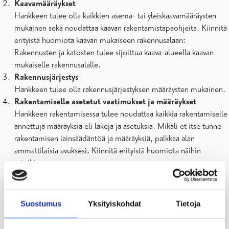
Kaavamääräykset
Hankkeen tulee olla kaikkien asema- tai yleiskaavamääräysten
mukainen sekä noudattaa kaavan rakentamistapaohjeita. Kiinnitä
erityistä huomiota kaavan mukaiseen rakennusalaan:
Rakennusten ja katosten tulee sijoittua kaava-alueella kaavan
mukaiselle rakennusalalle.
Rakennusjärjestys
Hankkeen tulee olla rakennusjärjestyksen määräysten mukainen.
Rakentamiselle asetetut vaatimukset ja määräykset
Hankkeen rakentamisessa tulee noudattaa kaikkia rakentamiselle
annettuja määräyksiä eli lakeja ja asetuksia. Mikäli et itse tunne
rakentamisen lainsäädäntöä ja määräyksiä, palkkaa alan
ammattilaisia avuksesi. Kiinnitä erityistä huomiota näihin
asioihin:
rakenteiden turvallisuus
palomääräykset (erityisesti silloin, kun rakennat lähelle
naapurin rajaa)
Suostumus
Yksityiskohdat
Tietoja
saatat tarvita hankkeellesi pätevöityneen
suunnittelijan/suunnittelijoita