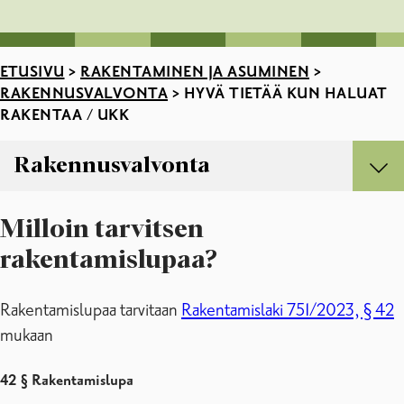
ETUSIVU
>
RAKENTAMINEN JA ASUMINEN
>
RAKENNUSVALVONTA
>
HYVÄ TIETÄÄ KUN HALUAT
RAKENTAA / UKK
Rakennusvalvonta
Rakennusvalvonta
Milloin tarvitsen
Ennakkoneuvonta
Hyvä tietää kun haluat rakentaa / UKK
rakentamislupaa?
Katselmukset ja tarkastukset
Lupa jätevesijärjestelmän uusimiseen tai saneeraukseen
Rakentamislupaa tarvitaan
Rakentamislaki 751/2023, § 42
Lupapiste – hae lupaa netin kautta
mukaan
Maarakennuslupa
Pääpiirustukset
42 § Rakentamislupa
Pääsuunnittelijan tehtävät rakennuslupaprosessin yhteydessä