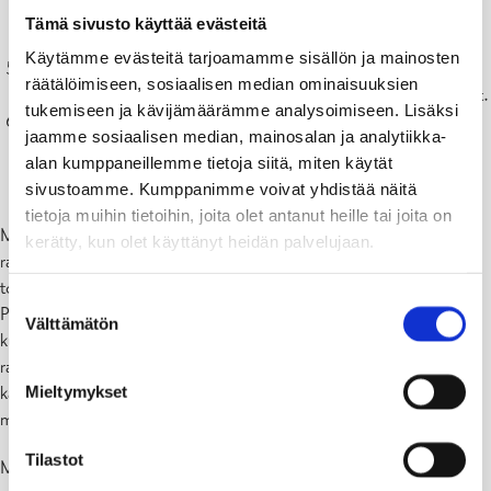
tarpeelliset suunnitelmat on laadittava ennen rakennustyön
Tämä sivusto käyttää evästeitä
suorittamista
Käytämme evästeitä tarjoamamme sisällön ja mainosten
Verohallinnolle ilmoittaminen
räätälöimiseen, sosiaalisen median ominaisuuksien
Ilmoita verottajalle kaikki yli 5 neliömetrin kokoiset rakennukset.
tukemiseen ja kävijämäärämme analysoimiseen. Lisäksi
Asiakirjojen säilyttäminen
jaamme sosiaalisen median, mainosalan ja analytiikka-
Kaikki rakentamishanketta koskevat piirustukset sekä muut
alan kumppaneillemme tietoja siitä, miten käytät
selvitykset on säilytettävä kiinteistöllä.
sivustoamme. Kumppanimme voivat yhdistää näitä
tietoja muihin tietoihin, joita olet antanut heille tai joita on
Mikäli et voi toteuttaa rakentamishankettasi kaavamääräysten tai
kerätty, kun olet käyttänyt heidän palvelujaan.
rakennusjärjestyksen määräysten mukaisesti, tarvitset hankkeen
toteuttamiseen poikkeamisluvan, vaikka et tarvitse rakentamislupaa.
Suostumuksen
Poikkeamislupa rakentamishankkeelle on saatava esimerkiksi silloin,
Välttämätön
valinta
kun kiinteistölläsi ei ole kaavan mukaista rakennusoikeutta tai
rakennusalaa riittävästi jäljellä. Kaikki poikkeamisluvat haetaan
Mieltymykset
kaavoitukselta ja niistä veloitetaan kaavoituksen taksan mukainen
maksu.
Tilastot
Mikäli laiminlyöt edellä mainittuja hankkeeseen ryhtyvän