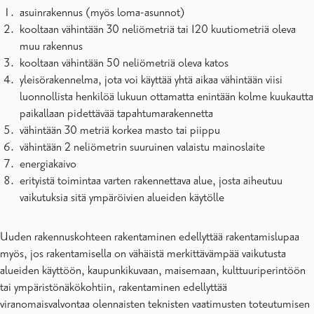
Rakennusjärjestys
asuinrakennus (myös loma-asunnot)
Rakennuslupa ja liitteet
kooltaan vähintään 30 neliömetriä tai 120 kuutiometriä oleva
Rakennusrekisterin korjaus
muu rakennus
Rakennusvalvonnan lomakkeet
kooltaan vähintään 50 neliömetriä oleva katos
Rakennusvalvonnan taksat
yleisörakennelma, jota voi käyttää yhtä aikaa vähintään viisi
Rakennusvalvonnan yhteystiedot
luonnollista henkilöä lukuun ottamatta enintään kolme kuukautta
paikallaan pidettävää tapahtumarakennetta
vähintään 30 metriä korkea masto tai piippu
vähintään 2 neliömetrin suuruinen valaistu mainoslaite
energiakaivo
erityistä toimintaa varten rakennettava alue, josta aiheutuu
vaikutuksia sitä ympäröivien alueiden käytölle
Uuden rakennuskohteen rakentaminen edellyttää rakentamislupaa
myös, jos rakentamisella on vähäistä merkittävämpää vaikutusta
alueiden käyttöön, kaupunkikuvaan, maisemaan, kulttuuriperintöön
tai ympäristönäkökohtiin, rakentaminen edellyttää
viranomaisvalvontaa olennaisten teknisten vaatimusten toteutumisen