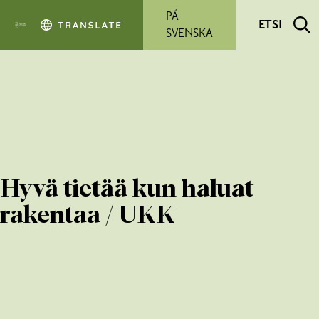
Siirry pääsisältöön
PÅ
ETSI
SVENSKA
Hyvä tietää kun haluat
rakentaa / UKK