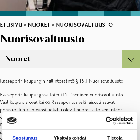
ETUSIVU
>
NUORET
>
NUORISOVALTUUSTO
Nuorisovaltuusto
Nuoret
Nuoret
Raaseporin kaupungin hallintosääntö § 16.1 Nuorisovaltuusto
Nuorisotalot
Nuoriso-ohjaaja koulussa
Raaseporin kaupungissa toimii 15-jäseninen nuorisovaltuusto.
Erityisnuorisotyö
Vaalikelpoisia ovat kaikki Raaseporissa vakinaisesti asuvat
Ankkuritoiminta
peruskoulun 7–9 vuosiluokalla olevat nuoret ja toisen asteen
Ohjaamo
opiskelijat, kunnes he täyttävät 19 vuotta. Toimikausi on yksi vuosi.
Etsivä nuorisotyö
Nuorisovaltuuston valitsee nuorisoparlamentti. Kerran vuodessa
Nuorten työpaja NAVI
syksyllä järjestettävään nuorisoparlamenttiin osallistuvat kaikkien 7–
Nuorisovaltuusto
Suostumus
Yksityiskohdat
Tietoja
9-luokkalaisten sekä toisen asteen opiskelijoiden edustajat.