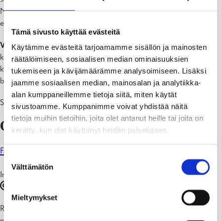
Nuorisoavustukset
Nuorisoparlamentti on avoin nuorisofoorumi. Tämä tarkoittaa sitä,
että myös muut kiinnostuneet nuoret voivat osallistua.
Tämä sivusto käyttää evästeitä
Vastuualue:
Nuorisovaltuusto tekee esityksiä kaupungin toimintoja
Käytämme evästeitä tarjoamamme sisällön ja mainosten
koskevista asioista ja ottaa kantaa kaupungin toimintoja koskeviin
räätälöimiseen, sosiaalisen median ominaisuuksien
kysymyksiin. Nuorisovaltuusto päättää toimintaan erikseen
tukemiseen ja kävijämäärämme analysoimiseen. Lisäksi
budjetoitujen määrärahojen käytöstä.
jaamme sosiaalisen median, mainosalan ja analytiikka-
alan kumppaneillemme tietoja siitä, miten käytät
Sivistyslautakunta nimeää ohjaajan nuorisovaltuustoon.
sivustoamme. Kumppanimme voivat yhdistää näitä
tietoja muihin tietoihin, joita olet antanut heille tai joita on
Ota meihin yhteyttä
!
kerätty, kun olet käyttänyt heidän palvelujaan.
Facebook-sivuillamme
Suostumuksen
Välttämätön
valinta
Instagramissa
raaseporinnuorisovaltuusto
Mieltymykset
Raaseporin nuorisovaltuuston ohjaajina toimii nuorisopalveluiden
päällikkö
Fredrika Åkerö
ja nuorisokoordinaattori
Elin Sundell
.