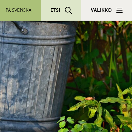
PÅ SVENSKA
ETSI
VALIKKO