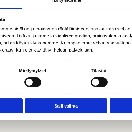
Yksityiskohdat
itä
0 €/m².
mme sisällön ja mainosten räätälöimiseen, sosiaalisen median
iseen. Lisäksi jaamme sosiaalisen median, mainosalan ja analy
, miten käytät sivustoamme. Kumppanimme voivat yhdistää näitä t
n kerätty, kun olet käyttänyt heidän palvelujaan.
EPORISSA
Mieltymykset
Tilastot
Salli valinta