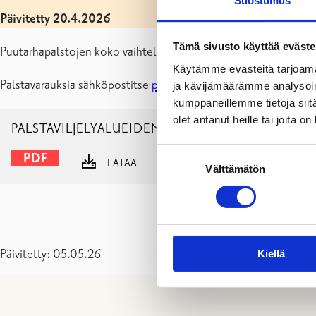
Suostumus
Päivitetty 20.4.2026
Tämä sivusto käyttää eväste
Puutarhapalstojen koko vaihtelee 50–200 m²:iin. Maksu: 0,5
Käytämme evästeitä tarjoama
Palstavarauksia sähköpostitse
puisto@raasepori.fi
.
ja kävijämäärämme analysoim
kumppaneillemme tietoja siitä
olet antanut heille tai joita o
PALSTAVILJELYALUEIDEN YLEISET SÄÄNNÖT RAAS
Suostumuksen
LATAA
NÄYTÄ
Välttämätön
valinta
Päivitetty: 05.05.26
Kiellä