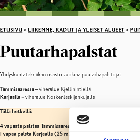
ETUSIVU
>
LIIKENNE, KADUT JA YLEISET ALUEET
>
PUI
Puutarhapalstat
Yhdyskuntatekniikan osasto vuokraa puutarhapalstoja:
Tammisaaressa
– viheralue Kjellinintiellä
Karjaalla
– viheralue Koskenlaskijankujalla
Tällä hetkellä:
4 vapaata palstaa Tammisaaressa (32 m2, 38 m2, 49 m2, 10
1 vapaa palsta Karjaalla (25 m2)