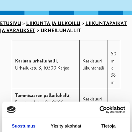
ETUSIVU
>
LIIKUNTA JA ULKOILU
>
LIIKUNTAPAIKAT
JA VARAUKSET
>
URHEILUHALLIT
50
Karjaan urheiluhalli
,
Keskisuuri
m
Urheilukatu 3, 10300 Karjaa
liikuntahalli
x
38
m
Tammisaaren palloiluhalli
,
Keskisuuri
Fleminginkatu 19, 10600
liikuntahalli
Tammisaari
Tammisaaren uimahalli
,
Suostumus
Yksityiskohdat
Tietoja
Keskisuuri
Fleminginkatu 19, 10600