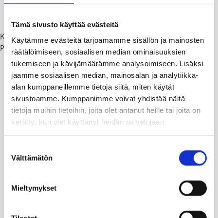
uimahalli
Tammisaari
Tämä sivusto käyttää evästeitä
2
2
Keskisuuri liikuntahalli on 1000 m
–2400 m
Käytämme evästeitä tarjoamamme sisällön ja mainosten
Pieni jalkapallohalli on 40 m x 70 m
räätälöimiseen, sosiaalisen median ominaisuuksien
tukemiseen ja kävijämäärämme analysoimiseen. Lisäksi
jaamme sosiaalisen median, mainosalan ja analytiikka-
alan kumppaneillemme tietoja siitä, miten käytät
sivustoamme. Kumppanimme voivat yhdistää näitä
tietoja muihin tietoihin, joita olet antanut heille tai joita on
kerätty, kun olet käyttänyt heidän palvelujaan.
Suostumuksen
Välttämätön
valinta
Mieltymykset
Tammisaaren palloiluhalli