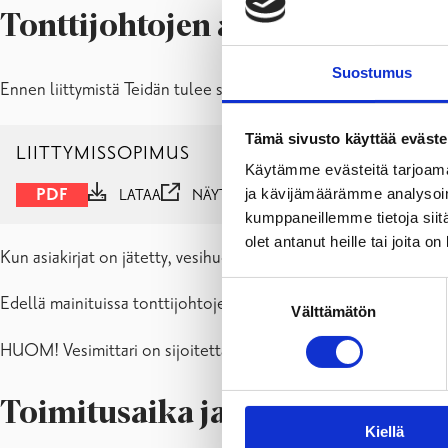
Tonttijohtojen asennus
Suostumus
Ennen liittymistä Teidän tulee solmia liittymissopimus vesihuol
Tämä sivusto käyttää eväste
LIITTYMISSOPIMUS
Käytämme evästeitä tarjoama
ja kävijämäärämme analysoim
PDF
LATAA
NÄYTÄ
kumppaneillemme tietoja siitä
olet antanut heille tai joita o
Kun asiakirjat on jätetty, vesihuoltolaitos suorittaa päätökseen
Suostumuksen
Edellä mainituissa tonttijohtojen asennuksissa kiinteistönomist
Välttämätön
valinta
HUOM! Vesimittari on sijoitettava lämpimään lattiakaivolliseen
Toimitusaika ja -ehdot
Kiellä