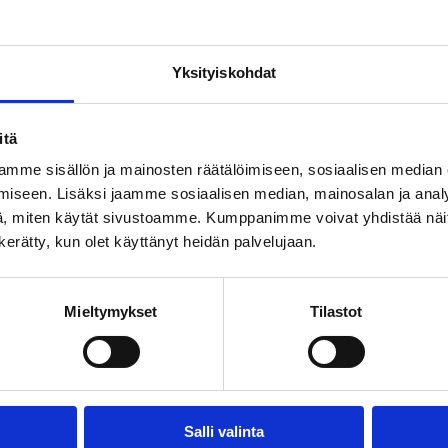
Yksityiskohdat
tolaitoksen kanssa. Sopimukseen tulee liittää jäljennös asemapi
itä
mme sisällön ja mainosten räätälöimiseen, sosiaalisen median
iseen. Lisäksi jaamme sosiaalisen median, mainosalan ja analy
, miten käytät sivustoamme. Kumppanimme voivat yhdistää näitä t
n kerätty, kun olet käyttänyt heidän palvelujaan.
 vesijohdon liittymistyöt sekä asentaa vesimittarin.
aja vastaa kaivutöistä, sekä palkkaa sopivan LVI-urakoitsijan a
Mieltymykset
Tilastot
 tilaan, jonne on helppo pääsy.
Salli valinta