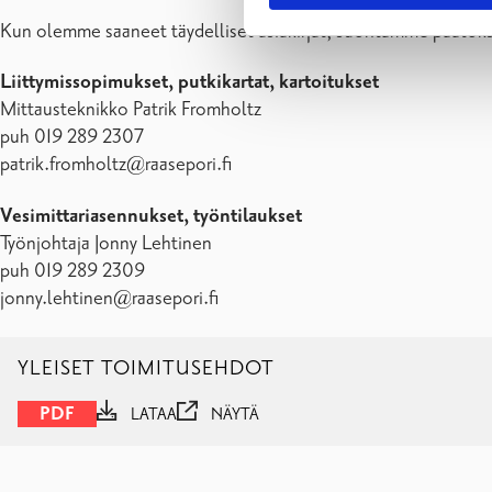
Kun olemme saaneet täydelliset asiakirjat, suoritamme päätök
Liittymissopimukset, putkikartat, kartoitukset
Mittausteknikko Patrik Fromholtz
puh 019 289 2307
patrik.fromholtz@raasepori.fi
Vesimittariasennukset, työntilaukset
Työnjohtaja Jonny Lehtinen
puh 019 289 2309
jonny.lehtinen@raasepori.fi
YLEISET TOIMITUSEHDOT
PDF
LATAA
NÄYTÄ