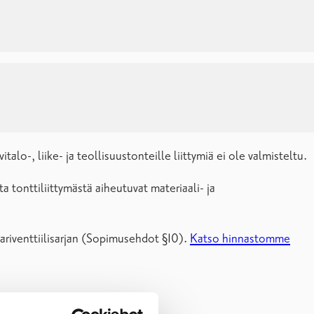
talo-, liike- ja teollisuustonteille liittymiä ei ole valmisteltu.
tonttiliittymästä aiheutuvat materiaali- ja
tariventtiilisarjan (Sopimusehdot §10).
Katso hinnastomme