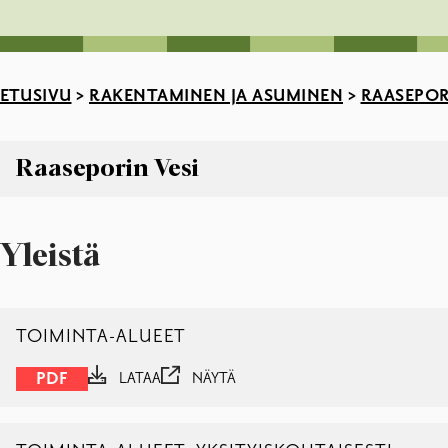
ETUSIVU
>
RAKENTAMINEN JA ASUMINEN
>
RAASEPOR
Raaseporin Vesi
Raaseporin Vesi
Käyttösopimukset
Yleistä
Laskutus
Liittymä vesi- ja viemäriverkkoon
Toimintahäiriöt ja suunnitellut työt
TOIMINTA-ALUEET
Vedenlaatu ja puhdistustulokset
Vesimittarilukema ja vesimittarin vaihto
PDF
LATAA
NÄYTÄ
Yhteystiedot, Raaseporin Vesi
Vesimaksuasema