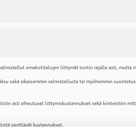
mistellut omakotitalojen liittymät tontin rajalle asti, mutta rivi
su sekä aikaisemmin valmistellusta tai myöhemmin suoritetusta 
töön asti aiheutuvat liittymiskustannukset sekä kiinteistön mit
öistä perittävät kustannukset.