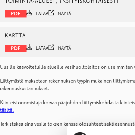
TOIMINTA-ALUEET, YKSITYISKOHTAISESTI
PDF
LATAA
NÄYTÄ
KARTTA
PDF
LATAA
NÄYTÄ
Uusille kaavoitetuille alueille vesihuoltolaitos on useimmiten val
Liittymästä maksetaan rakennuksen tyypin mukainen liittymismak
rakennuskustannukset.
Kiinteistönomistaja korvaa pääjohdon liittymiskohdasta kiinteis
täältä.
Tarkistakaa aina vesilaitoksen kanssa olosuhteet sekä asennust