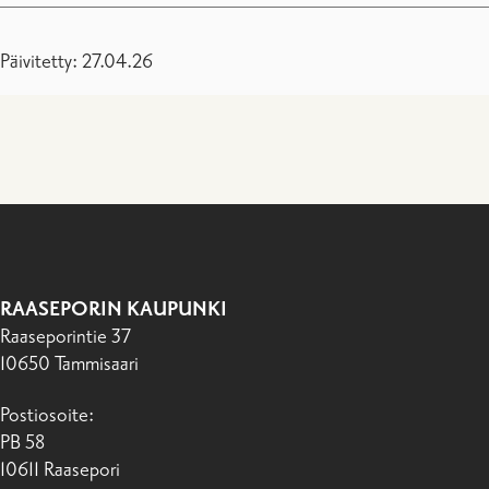
Päivitetty: 27.04.26
RAASEPORIN KAUPUNKI
Raaseporintie 37
10650 Tammisaari
Postiosoite:
PB 58
10611 Raasepori