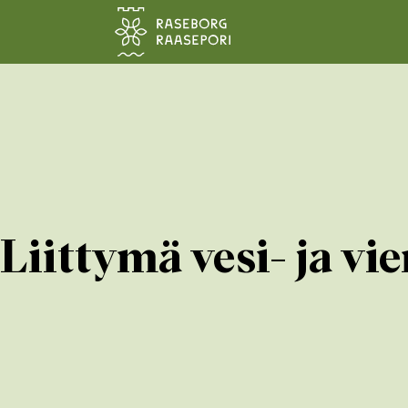
Siirry pääsisältöön
Liittymä vesi- ja v