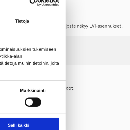
Tietoja
irroksesta ja pohjapiirroksesta, josta näkyy LVI-asennukset.
 ominaisuuksien tukemiseen
tiikka-alan
ietoja muihin tietoihin, joita
sentamaan viemäri- ja hulevesijohdot.
Markkinointi
Salli kaikki