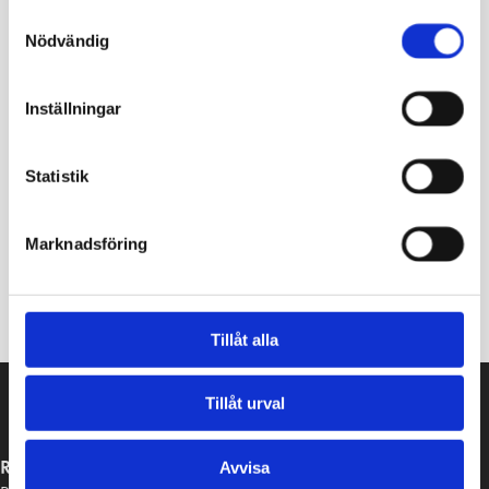
Samtyckesval
Nödvändig
Inställningar
Statistik
En vuxen flodpärlmussla samt tre år gamla musslor, ett
Marknadsföring
år efter plantering till ån i juni 2022. Bild: Juha-Pekka
Vähä
Tillåt alla
Tillåt urval
RASEBORGS STAD
Avvisa