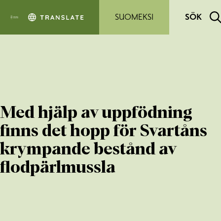
Hoppa till sidans innehåll
SUOMEKSI
SÖK
Med hjälp av uppfödning
finns det hopp för Svartåns
krympande bestånd av
flodpärlmussla