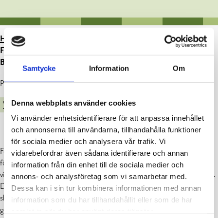
HEM
>
ARTIKLAR
>
MED HJÄLP AV UPPFÖDNING
FINNS DET HOPP FÖR SVARTÅNS KRYMPANDE
BESTÅND AV FLODPÄRLMUSSLA
Samtycke
Information
Om
Publicerad : 01.07.2022
Denna webbplats använder cookies
VATTENDRAGSVISION
Vi använder enhetsidentifierare för att anpassa innehållet
och annonserna till användarna, tillhandahålla funktioner
för sociala medier och analysera vår trafik. Vi
För ett år sedan fanns det små yngel av flodpärlmussla i Svartån för
vidarebefordrar även sådana identifierare och annan
första gången på årtionden, då ca 200 små musslor, som fötts upp
information från din enhet till de sociala medier och
vid en anläggning i Norge, återvände till Svartån i uppfödningslådor.
annons- och analysföretag som vi samarbetar med.
De små musslorna har klarat sig bra och tillsammans med de övriga
Dessa kan i sin tur kombinera informationen med annan
skyddsåtgärderna inger den genom uppfödning åstadkomna nya
information som du har tillhandahållit eller som de har
generationen hopp inför framtiden.
Läs mera på LUVY:s hemsida.
samlat in när du har använt deras tjänster.