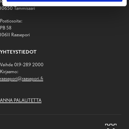
Raaseporintie 37
10650 Tammisaari
Postiosoite:
PB 58
10611 Raasepori
YHTEYSTIEDOT
Vaihde 019-289 2000
Kirjaamo:
raasepori@raasepori.fi
ANNA PALAUTETTA