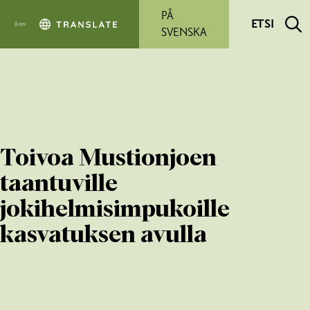
Siirry pääsisältöön
PÅ
ETSI
SVENSKA
Toivoa Mustionjoen
taantuville
jokihelmisimpukoille
kasvatuksen avulla