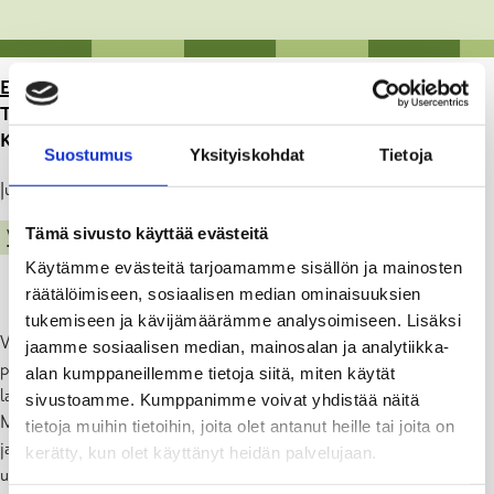
ETUSIVU
>
ARTIKKELIT
>
TOIVOA MUSTIONJOEN
TAANTUVILLE JOKIHELMISIMPUKOILLE
KASVATUKSEN AVULLA
Suostumus
Yksityiskohdat
Tietoja
Julkaistu: 30.07.22
Tämä sivusto käyttää evästeitä
VESISTÖVISIO
UNCATEGORIZED
Käytämme evästeitä tarjoamamme sisällön ja mainosten
räätälöimiseen, sosiaalisen median ominaisuuksien
tukemiseen ja kävijämäärämme analysoimiseen. Lisäksi
Vuosi sitten Mustionjoessa oli pieniä jokihelmisimpukan eli raakun
jaamme sosiaalisen median, mainosalan ja analytiikka-
poikasia ensi kertaa vuosikymmeniin, kun 200 Norjassa
alan kumppaneillemme tietoja siitä, miten käytät
laitoskasvatuksessa kasvanutta pikkusimpukkaa palautettiin
sivustoamme. Kumppanimme voivat yhdistää näitä
Mustionjokeen kasvatuslaatikoissa. Pikkuraakut ovat selvinneet hyvin
tietoja muihin tietoihin, joita olet antanut heille tai joita on
ja yhdessä muiden suojelutoimien kanssa kasvattamalla aikaansaatu
kerätty, kun olet käyttänyt heidän palvelujaan.
uusi sukupolvi antaa toivoa tulevasta.
Lue lisää LUVY:n sivuilta.