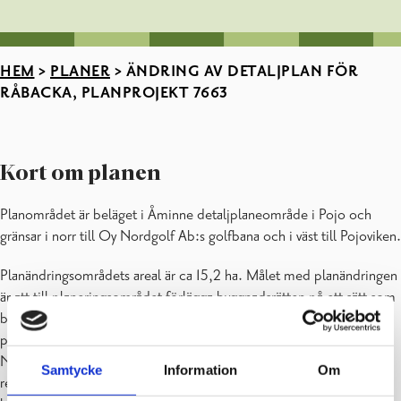
HEM
>
PLANER
>
ÄNDRING AV DETALJPLAN FÖR
RÅBACKA, PLANPROJEKT 7663
Kort om planen
Planområdet är beläget i Åminne detaljplaneområde i Pojo och
gränsar i norr till Oy Nordgolf Ab:s golfbana och i väst till Pojoviken.
Planändringsområdets areal är ca 15,2 ha. Målet med planändringen
är att till planeringsområdet förlägga byggnadsrätten på ett sätt som
bättre beaktar de landskapsmässiga värdena och att skapa
planmässiga förutsättningar för en livskraftig utveckling av
Nordcenters fritidscentrum som tar fasta på natur-, kultur- och
Samtycke
Information
Om
rekreationsvärdena. Mängden byggrätt som reserveras för fast