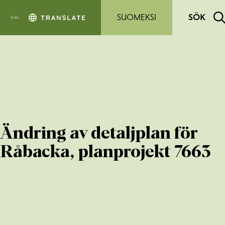
Hoppa till sidans innehåll
SUOMEKSI
SÖK
Ändring av detaljplan för
Råbacka, planprojekt 7663