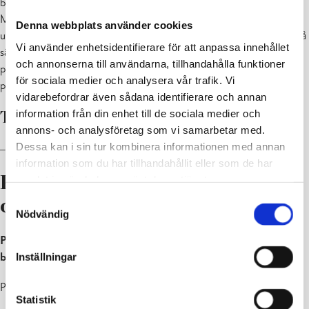
boende utvärderas och planeras under planändringsprocessen.
Målet är inte att höja den totala byggrätten för planeringsområdet,
Denna webbplats använder cookies
utan att skapa goda förutsättningar för ett byggande som tar fasta på
Vi använder enhetsidentifierare för att anpassa innehållet
särdragen i planområdet. De skyddsbestämmelser som gäller för
och annonserna till användarna, tillhandahålla funktioner
planeringsområdet justeras och preciseras under
för sociala medier och analysera vår trafik. Vi
planändringsprocessens gång.
vidarebefordrar även sådana identifierare och annan
information från din enhet till de sociala medier och
Tilläggsinformation ges av:
annons- och analysföretag som vi samarbetar med.
Dessa kan i sin tur kombinera informationen med annan
– planlaggning@raseborg.fi
information som du har tillhandahållit eller som de har
samlat in när du har använt deras tjänster.
Projektets behandlingsskeden
Samtyckesval
och planmaterial
Nödvändig
Planläggningens påbörjande och program för deltagande och
bedömning (PDB)
Inställningar
Planen har kungjorts som anhängig: 8.12.2008
Statistik