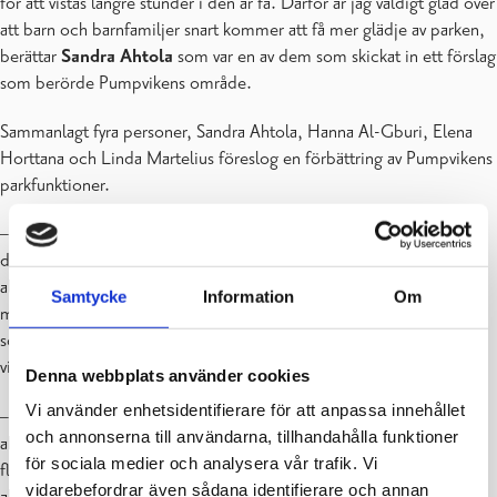
för att vistas längre stunder i den är få. Därför är jag väldigt glad över
att barn och barnfamiljer snart kommer att få mer glädje av parken,
berättar
Sandra Ahtola
som var en av dem som skickat in ett förslag
som berörde Pumpvikens område.
Sammanlagt fyra personer, Sandra Ahtola, Hanna Al-Gburi, Elena
Horttana och Linda Martelius föreslog en förbättring av Pumpvikens
parkfunktioner.
– Vi bor själva på gångavstånd från Pumpviken och brukar röra oss
där både sommar och vinter. För promenader är parkområdet
alldeles ypperligt som det är men det finns potential för mycket
Samtycke
Information
Om
mera. Toaletter, lekplats, grillplatser, utegym och varför inte ett
sommarcafé kunde pigga upp stället och locka fler invånare att
vistas i vår fina park, föreslår
Hanna Al-Gburi
.
Denna webbplats använder cookies
Vi använder enhetsidentifierare för att anpassa innehållet
– Genom att nu använda medborgarbudgeten för att utveckla
och annonserna till användarna, tillhandahålla funktioner
aktivitetsmöjligheterna i parken hoppas också jag den lockar till sig
för sociala medier och analysera vår trafik. Vi
fler besökare och blir ett naturligt sommarrum i Karis för invånare i
vidarebefordrar även sådana identifierare och annan
alla åldrar, fortsätter
Linda Martelius
.