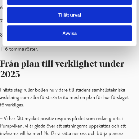
6. Pumptrack (för cyklar) byggs, 62 röster
Tillåt urval
7. Några av stadens busskurer förnyas, 17 röster
Avvisa
8. Funktionerna i lekparken i Pojo kyrkoby förbättras, 84 röster
+ 6 tomma röster.
Från plan till verklighet under
2023
I nästa steg rullar bollen nu vidare till stadens samhällstekniska
avdelning som allra först ska ta itu med en plan för hur förslaget
förverkligas.
– Vi har fått mycket positiv respons på det som redan gjorts i
Pumpviken, vi är glada över att satsningarna uppskattas och att
invånarna vill ha mer! Nu får vi sätta ner oss och börja planera