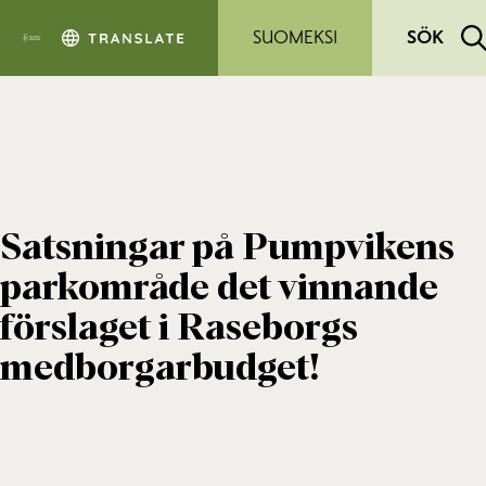
Hoppa till sidans innehåll
SUOMEKSI
SÖK
Satsningar på Pumpvikens
parkområde det vinnande
förslaget i Raseborgs
medborgarbudget!