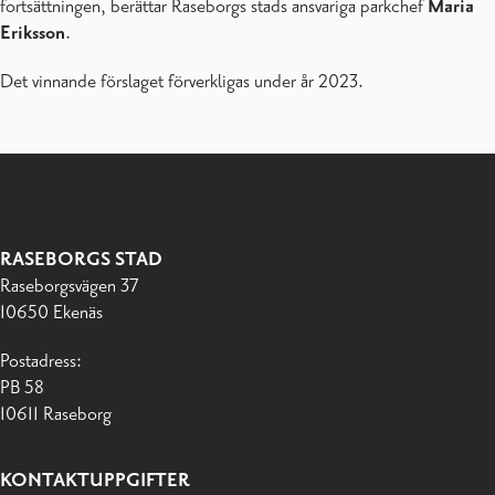
fortsättningen, berättar Raseborgs stads ansvariga parkchef
Maria
Eriksson
.
Det vinnande förslaget förverkligas under år 2023.
RASEBORGS STAD
Raseborgsvägen 37
10650 Ekenäs
Postadress:
PB 58
10611 Raseborg
KONTAKTUPPGIFTER