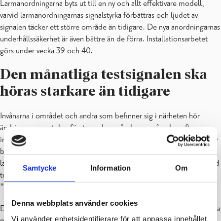
Larmanordningarna byts ut till en ny och allt effektivare modell,
varvid larmanordningarnas signalstyrka förbättras och ljudet av
signalen täcker ett större område än tidigare. De nya anordningarnas
underhållssäkerhet är även bättre än de förra. Installationsarbetet
görs under vecka 39 och 40.
Den månatliga testsignalen ska
höras starkare än tidigare
Invånarna i området och andra som befinner sig i närheten hör
ändringen senast den första vardagsmåndagen månaden efter
installeringsarbetet, då den månatliga, riksomfattande testningen av
befolkningsskyddslarmen alltid ljuder kl. 12. Då hörs från
larmanordningarna ett sju sekunder långt jämnt ljud. I samband med
Samtycke
Information
Om
testningen kan man också höra ett inbandat meddelande:
”hälyttimien kokeilu, provalarm, testing sirens”.
Denna webbplats använder cookies
Efter ändringen av larmanordningarna hörs testsignalerna i områdena
Vi använder enhetsidentifierare för att anpassa innehållet
med de nya larmanordningarna betydligt starkare och täcker ett