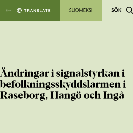
Hoppa till sidans innehåll
SUOMEKSI
SÖK
Ändringar i signalstyrkan i
befolkningsskyddslarmen i
Raseborg, Hangö och Ingå