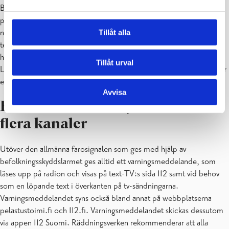
Befolkningsskyddslarmen är i första hand avsedda för att varna
personer som rör sig utomhus. Signalerna från dem hörs alltså
nödvändigtvis inte inomhus. Dessutom påverkar även
Tillåt alla
terrängformerna, den bebyggda miljön och vädret hur väl larmen
hörs. Befolkningsskyddslarmen täcker inte alla områden.
Tillåt urval
Larmanordningarna är i första hand placerade på platser där det bor
eller rör sig mycket folk.
Avvisa
En del av ett larmsystem med
flera kanaler
Utöver den allmänna farosignalen som ges med hjälp av
befolkningsskyddslarmet ges alltid ett varningsmeddelande, som
läses upp på radion och visas på text-TV:s sida 112 samt vid behov
som en löpande text i överkanten på tv-sändningarna.
Varningsmeddelandet syns också bland annat på webbplatserna
pelastustoimi.fi och 112.fi. Varningsmeddelandet skickas dessutom
via appen 112 Suomi. Räddningsverken rekommenderar att alla