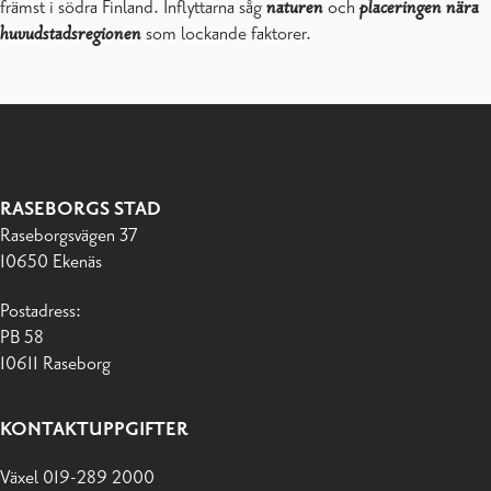
främst i södra Finland. Inflyttarna såg
naturen
och
placeringen nära
huvudstadsregionen
som lockande faktorer.
RASEBORGS STAD
Raseborgsvägen 37
10650 Ekenäs
Postadress:
PB 58
10611 Raseborg
KONTAKTUPPGIFTER
Växel 019-289 2000