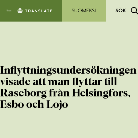
Hoppa till sidans innehåll
SUOMEKSI
SÖK
Inflyttningsundersökningen
visade att man flyttar till
Raseborg från Helsingfors,
Esbo och Lojo