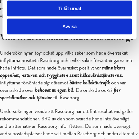
haft Raseborg som
tidigare hemkommun
. I de flesta fallen sökte
man informationen från Raseborgs egna hemsidor men också från
Tillåt urval
vänner, släktingar och bekanta eller från andra ställen på webben.
Avvisa
Vad överraskade med Raseborg?
Undersökningen tog också upp vilka saker som hade överraskat
inflyttarna positivt i Raseborg och i vilka saker förväntningarna inte
hade infriats. Det som hade överraskat positivt var
människors
öppenhet, naturen och tryggheten samt hälsovårdstjänsterna
.
Inflyttarna förväntade sig däremot
bättre kollektivtrafik
och var
överraskade över
behovet av egen bil
. De önskade också
fler
specialbutiker och tjänster
till Raseborg.
Undersökningen visade att Raseborg har ett fint resultat vad gäller
rekommendationer. 89% av den som svarade hade inte övervägt
andra alternativ än Raseborg inför flytten. De som hade övervägt
andra bostadsplatser hade valt mellan Raseborg och andra alternativ