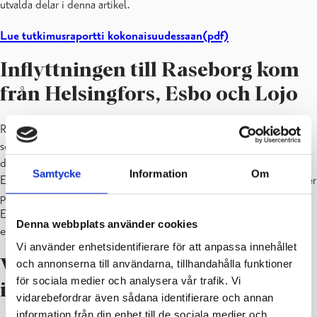
utvalda delar i denna artikel.
Lue tutkimusraportti kokonaisuudessaan(pdf)
Inflyttningen till Raseborg kom
från Helsingfors, Esbo och Lojo
Raseborgs inflyttarundersökning (2017) baserar sig på 300. Av de
som svarade var hälften kvinnor och hälften män. Åldersmässigt var
de mellan 25-45 år och största delen var bosatta i Raseborgs Karis,
Samtycke
Information
Om
Ekenäs och Tenala. Av de som svarade var största delen i arbete eller
pensionerade. Största delen av inflyttarna kom från Helsingfors,
Esbo och Lojo. Ungefär hälften av de som svarade hade en arbets-
Denna webbplats använder cookies
eller studieplas i Raseborg.
Vi använder enhetsidentifierare för att anpassa innehållet
Vilka sinnesbilder hade
och annonserna till användarna, tillhandahålla funktioner
för sociala medier och analysera vår trafik. Vi
inflyttarna om Raseborg?
vidarebefordrar även sådana identifierare och annan
information från din enhet till de sociala medier och