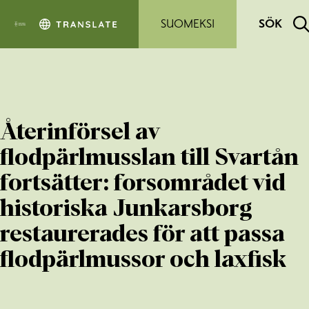
Hoppa till sidans innehåll
SUOMEKSI
SÖK
Återinförsel av
flodpärlmusslan till Svartån
fortsätter: forsområdet vid
historiska Junkarsborg
restaurerades för att passa
flodpärlmussor och laxfisk