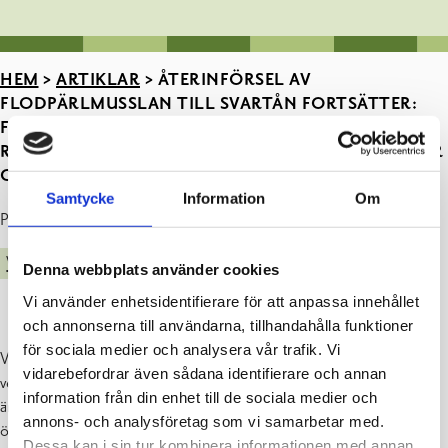
HEM
>
ARTIKLAR
>
ÅTERINFÖRSEL AV
FLODPÄRLMUSSLAN TILL SVARTÅN FORTSÄTTER:
FORSOMRÅDET VID HISTORISKA JUNKARSBORG
RESTAURERADES FÖR ATT PASSA FLODPÄRLMUSSOR
OCH LAXFISK
Samtycke
Information
Om
Publicerad : 19.08.2021
VATTENDRAGSVISION
Denna webbplats använder cookies
Vi använder enhetsidentifierare för att anpassa innehållet
och annonserna till användarna, tillhandahålla funktioner
för sociala medier och analysera vår trafik. Vi
Västra Nylands vatten och miljö rf (LUVY) förverkligade förra
vidarebefordrar även sådana identifierare och annan
veckan en forsrestaurering i Svartån vid Junkarsborg. Målet med den
information från din enhet till de sociala medier och
är att hjälpa den utrotningshotade flodpärlmusslans förökning och
annons- och analysföretag som vi samarbetar med.
överlevnad i Svartån. Senare i höst planteras ännu ut Svartåns
Dessa kan i sin tur kombinera informationen med annan