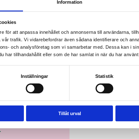
Information
alla kan delta. Kampanjen avslutas på världsmiljödagen den 5 jun
 soppåsar till kampanjen. Är det dags att sätta nytt rekord?
cookies
e för att anpassa innehållet och annonserna till användarna, tillh
du samlar in för din stad på Yles webbplats
yle.fi/miljoonaroska
vår trafik. Vi vidarebefordrar även sådana identifierare och anna
 blandade avfallet.
nnons- och analysföretag som vi samarbetar med. Dessa kan i sin
har tillhandahållit eller som de har samlat in när du har använt 
Inställningar
Statistik
Tillåt urval