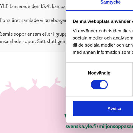
Samtycke
YLE lanserade den 15.4. kampanjen
En miljon soppåsar
, där 
Förra året samlade vi raseborgare in och registrerade totalt 642
Denna webbplats använder 
Vi använder enhetsidentifierar
Samla sopor ensam eller i grupp och lägg till antalet soppåsar 
sociala medier och analysera 
insamlade sopor. Sätt slutligen soppåsarna du samlat in till det
till de sociala medier och a
med annan information som du 
Samtyckesval
Nödvändig
Avvisa