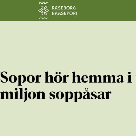
Hoppa till sidans innehåll
Sopor hör hemma i s
miljon soppåsar