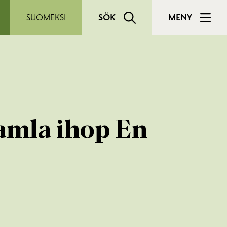
SUOMEKSI
SÖK
MENY
samla ihop En