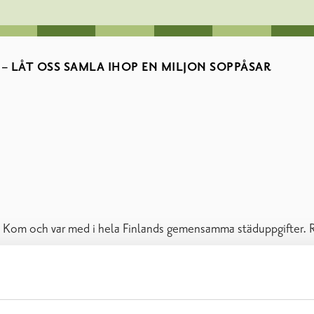
– LÅT OSS SAMLA IHOP EN MILJON SOPPÅSAR
 Kom och var med i hela Finlands gemensamma städuppgifter. Ra
och parkerna i Raseborg som stadens parkenhet ansvarar för att