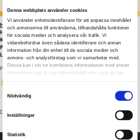
Denna webbplats använder cookies
Vi använder enhetsidentifierare för att anpassa innehållet
HEM
>
ARTIKLAR
>
“STÄNDIG SKÄRMTID TÄR PÅ
och annonserna till användarna, tillhandahålla funktioner
HJÄRNAN – ABITURIENTER ÖNSKAR MERA
för sociala medier och analysera vår trafik. Vi
KÄLLKRITIK OCH MER FOKUS PÅ HUR DET DIGITALA
vidarebefordrar även sådana identifierare och annan
PÅVERKAR VÅR HÄLSA” I NYASTE NUMRET AV
information från din enhet till de sociala medier och
LÄRORIKT.
annons- och analysföretag som vi samarbetar med.
Dessa kan i sin tur kombinera informationen med annan
Publicerad : 05.09.2023
information som du har tillhandahållit eller som de har
samlat in när du har använt deras tjänster.
EKENÄS GYMNASIUM
Samtyckesval
Nödvändig
Du kan läsa artikeln
här
.
Inställningar
Statistik