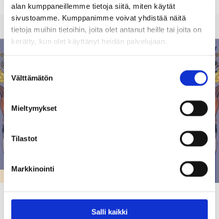
alan kumppaneillemme tietoja siitä, miten käytät
sivustoamme. Kumppanimme voivat yhdistää näitä
tietoja muihin tietoihin, joita olet antanut heille tai joita on
kerätty, kun olet käyttänyt heidän palvelujaan.
Suostumuksen
Välttämätön
valinta
Mieltymykset
Tilastot
Markkinointi
KARJAAN LUKIO
Karjaan lukion kevätjuhla 2026
Salli kaikki
26.05.26