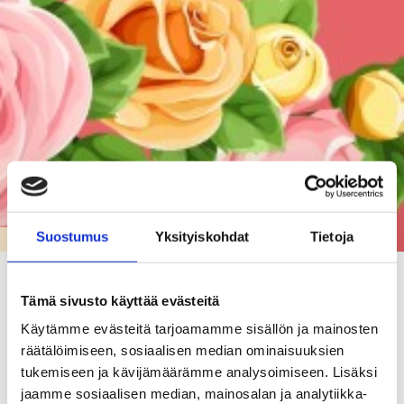
Suostumus
Yksityiskohdat
Tietoja
KARJAAN LUKIO
Karjaan lukion ylioppilasjuhla 30.5.2026
Tämä sivusto käyttää evästeitä
30.05.26
Käytämme evästeitä tarjoamamme sisällön ja mainosten
räätälöimiseen, sosiaalisen median ominaisuuksien
Karjaan lukion kevätjuhlassa lakitettiin 30 uutta ylioppilasta.
tukemiseen ja kävijämäärämme analysoimiseen. Lisäksi
Ohjelmassa oli sen lisäksi musiikkiesityksiä, rehtorin katsaus
jaamme sosiaalisen median, mainosalan ja analytiikka-
kuluneeseen lukuvuoteen ja puhe uusille ylioppilaille,