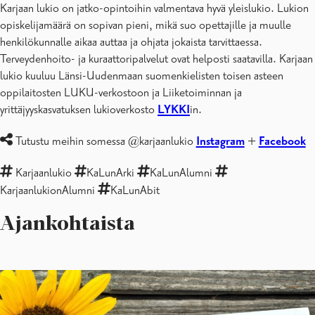
Karjaan lukio on jatko-opintoihin valmentava hyvä yleislukio. Lukion
Tukea opiskeluun
opiskelijamäärä on sopivan pieni, mikä suo opettajille ja muulle
Säännöt ja käytännöt
henkilökunnalle aikaa auttaa ja ohjata jokaista tarvittaessa.
Karjaan lukion opiskelijakunta
Terveydenhoito- ja kuraattoripalvelut ovat helposti saatavilla. Karjaan
Projektit ja kansainvälisyys
lukio kuuluu Länsi-Uudenmaan suomenkielisten toisen asteen
Karjaan lukion yhteystiedot
oppilaitosten LUKU-verkostoon ja Liiketoiminnan ja
Briefly in other languages
yrittäjyyskasvatuksen lukioverkosto
LYKKI
in.
Tutustu meihin somessa @karjaanlukio
Instagram
+
Facebook
Karjaanlukio
KaLunArki
KaLunAlumni
KarjaanlukionAlumni
KaLunAbit
Ajankohtaista