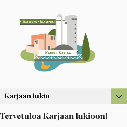
Karjaan lukio
Karjaan lukio
Tervetuloa Karjaan lukioon!
Hae Karjaan lukioon
Opiskelu