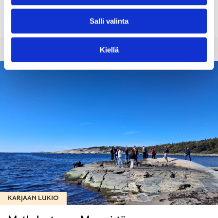
Tervetuloa kevätjuhlaan!
Salli valinta
Kiellä
KARJAAN LUKIO