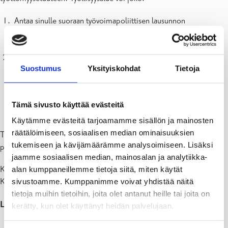
Antaa sinulle suoraan työvoimapoliittisen lausunnon
rekisteröitymisen yhteydessä annettujen tietojen perusteella.
Lausunnossa voi joko myöntää oikeuden etuuteen tai evätä sen.
Laatia tarkemman selvityksen etuusoikeudesta toimittamiesi
Suostumus
Yksityiskohdat
Tietoja
tietojen pohjalta. Tämä koskee ensisijaisesti tilanteita, jotka
liittyvät opintoihin, yritystoimintaan tai työsuhteen päättymisen
syihin. Kun asia on käsitelty, annetaan maksava tai ei-maksava
Tämä sivusto käyttää evästeitä
työvoimapoliittinen lausunto.
Käytämme evästeitä tarjoamamme sisällön ja mainosten
räätälöimiseen, sosiaalisen median ominaisuuksien
Työllisyysalue ilmoittaa tilanteesta tekstiviestillä, sähköpostilla tai
tukemiseen ja kävijämäärämme analysoimiseen. Lisäksi
puhelimitse.
jaamme sosiaalisen median, mainosalan ja analytiikka-
Kun työvoimapoliittinen lausunto on lähetetty maksajalle, joko
alan kumppaneillemme tietoja siitä, miten käytät
Kelalle tai työttömyyskassalle, haet etuutta suoraan maksajalta.
sivustoamme. Kumppanimme voivat yhdistää näitä
tietoja muihin tietoihin, joita olet antanut heille tai joita on
Lisätietoa työttömyysetuuden hakemisesta löydät täältä:
kerätty, kun olet käyttänyt heidän palvelujaan.