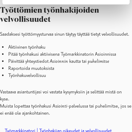
Työttömien työnhakijoiden
velvollisuudet
Saadaksesi työttömyysturvaa sinun täytyy täyttää tietyt velvollisuudet.
Aktiivinen työnhaku
Pitää työnhakusi aktiivisena Työmarkkinatorin Asioinnissa
Päivittää yhteystiedot
Asioinnin
kautta tai
puhelimitse
Raportoida muutoksista
Työnhakuvelvollisuu
Vastaava asiantuntijasi voi vastata kysymyksiin ja selittää mistä on
kyse.
Muista lopettaa työnhakusi As
iointi
-palvelussa tai puhelimitse, jos se
ei enää ole ajankohtainen.
Työmarkkinatori | Työnhakijan oikeudet ja velvollisuudet