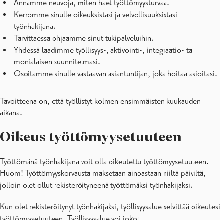
Annamme neuvoja, miten haet työttömyysturvaa.
Kerromme sinulle oikeuksistasi ja velvollisuuksistasi
työnhakijana.
Tarvittaessa ohjaamme sinut tukipalveluihin.
Yhdessä laadimme työllisyys-, aktivointi-, integraatio- tai
monialaisen suunnitelmasi.
Osoitamme sinulle vastaavan asiantuntijan, joka hoitaa asioitasi.
Tavoitteena on, että työllistyt kolmen ensimmäisten kuukauden
aikana.
Oikeus työttömyysetuuteen
Työttömänä työnhakijana voit olla oikeutettu työttömyysetuuteen.
Huom!
Työttömyyskorvausta maksetaan ainoastaan niiltä päiviltä,
jolloin olet ollut rekisteröityneenä työttömäksi työnhakijaksi.
Kun olet rekisteröitynyt työnhakijaksi, työllisyysalue selvittää oikeutesi
työttömyysetuuteen. Työllisyysalue voi joko: