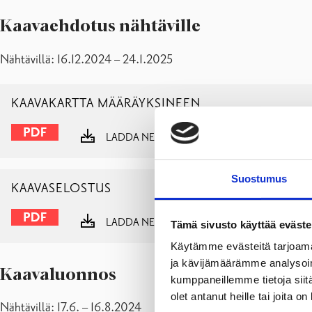
Kaavaehdotus nähtäville
Nähtävillä: 16.12.2024 – 24.1.2025
KAAVAKARTTA MÄÄRÄYKSINEEN
LADDA NER
VISA
Suostumus
KAAVASELOSTUS
LADDA NER
VISA
Tämä sivusto käyttää eväste
Käytämme evästeitä tarjoama
ja kävijämäärämme analysoim
Kaavaluonnos
kumppaneillemme tietoja siitä
olet antanut heille tai joita o
Nähtävillä: 17.6. – 16.8.2024