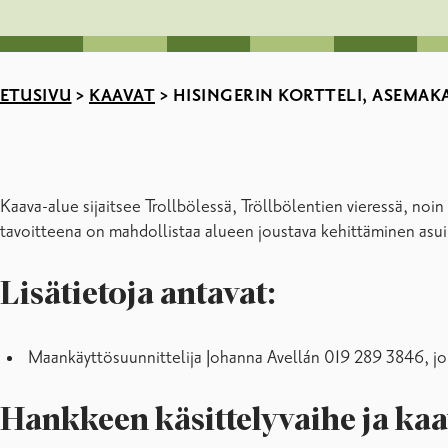
ETUSIVU
>
KAAVAT
>
HISINGERIN KORTTELI, ASEMAK
Kaava-alue sijaitsee Trollbölessä, Tröllbölentien vieressä, n
tavoitteena on mahdollistaa alueen joustava kehittäminen asuin
Lisätietoja antavat:
Maankäyttösuunnittelija Johanna Avellán 019 289 3846, jo
Hankkeen käsittelyvaihe ja kaa