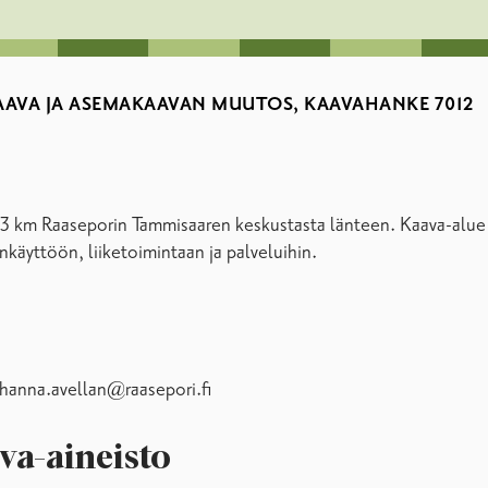
AAVA JA ASEMAKAAVAN MUUTOS, KAAVAHANKE 7012
oin 3 km Raaseporin Tammisaaren keskustasta länteen. Kaava-al
käyttöön, liiketoimintaan ja palveluihin.
hanna.avellan@raasepori.fi
va-aineisto