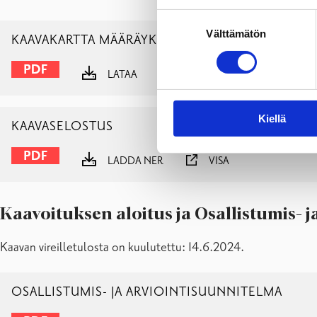
Suostumuksen
Välttämätön
valinta
KAAVAKARTTA MÄÄRÄYKSINEEN
LATAA
NÄYTÄ
Kiellä
KAAVASELOSTUS
LADDA NER
VISA
Kaavoituksen aloitus ja Osallistumis- 
Kaavan vireilletulosta on kuulutettu: 14.6.2024.
OSALLISTUMIS- JA ARVIOINTISUUNNITELMA