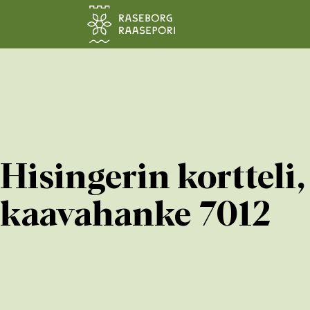
Siirry pääsisältöön
Hisingerin korttel
kaavahanke 7012