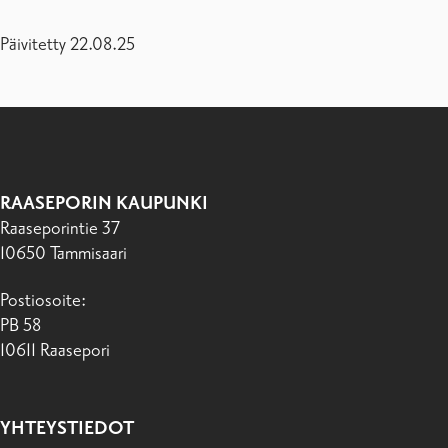
Päivitetty 22.08.25
RAASEPORIN KAUPUNKI
Raaseporintie 37
10650 Tammisaari
Postiosoite:
PB 58
10611 Raasepori
YHTEYSTIEDOT