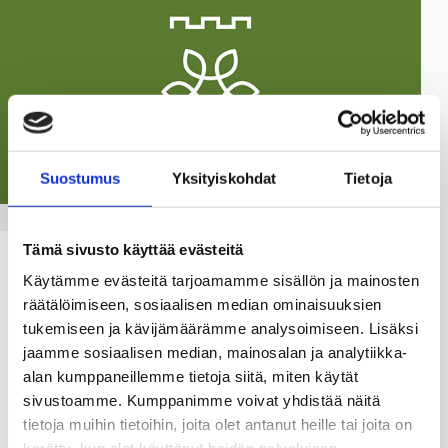
Suostumus
Yksityiskohdat
Tietoja
TALOUS
Tämä sivusto käyttää evästeitä
Raaseporin kaupungin ja Raaseporin
Käytämme evästeitä tarjoamamme sisällön ja mainosten
Veden perintä hoidetaan jatkossa Revire
räätälöimiseen, sosiaalisen median ominaisuuksien
Perintä Oy:n toimesta
tukemiseen ja kävijämäärämme analysoimiseen. Lisäksi
jaamme sosiaalisen median, mainosalan ja analytiikka-
11.03.25
alan kumppaneillemme tietoja siitä, miten käytät
sivustoamme. Kumppanimme voivat yhdistää näitä
Lokakuussa 2024 tehdyn kaupunginhallituksen päätöksen
tietoja muihin tietoihin, joita olet antanut heille tai joita on
mukaisesti Revire Perintä Oy hoitaa jatkossa muistutusten