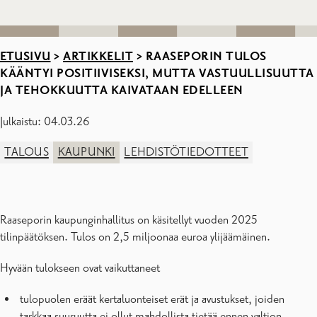
ETUSIVU
>
ARTIKKELIT
>
RAASEPORIN TULOS
KÄÄNTYI POSITIIVISEKSI, MUTTA VASTUULLISUUTTA
JA TEHOKKUUTTA KAIVATAAN EDELLEEN
Julkaistu: 04.03.26
TALOUS
KAUPUNKI
LEHDISTÖTIEDOTTEET
Raaseporin kaupunginhallitus on käsitellyt vuoden 2025
tilinpäätöksen. Tulos on 2,5 miljoonaa euroa ylijäämäinen.
Hyvään tulokseen ovat vaikuttaneet
tulopuolen eräät kertaluonteiset erät ja avustukset, joiden
tarkkaa suuruutta ei ollut mahdollista tietää ennen valtion