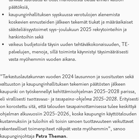
päätöksiä,
kaupunginhallituksen syyskuussa verotulojen alenemista
koskevien ennusteiden jälkeen tekemät tiukat ja määräaikaiset
säästeliäisyystoimet syys–joulukuun 2025 rekrytointeihin ja
hankintoihin sekä
vaikeus budjetoida täysin uuden tehtäväkokonaisuuden, TE-
palvelujen, menoja, sillä toiminta käynnistyi täysimääräisesti
vasta myöhemmin vuoden aikana.
”Tarkastuslautakunnan vuoden 2024 lausunnon ja suositusten sekä
valtuuston ja kaupunginhallituksen tekemien päätösten jälkeen
kaupunki on työskennellyt kehittämisohjelman 2025–2028 parissa,
eli virallisesti
tuottavuus- ja tasapaino-ohjelma 2025–2028
. Erityisesti
on korostettu sitä, että talouden tasapainottamisessa tulee keskittyä
ohjelman alkuvuosiin 2025–2026, koska kaupungin käyttötalouden
kustannuksiin ja tuloihin eli toisin sanoen tuottavuuteen vaikuttavat
rakenteelliset toimenpiteet näkyvät vasta myöhemmin”, sanoo
kaupunginjohtaja
Petra Theman
.