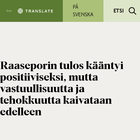
Siirry pääsisältöön
PÅ
ETSI
SVENSKA
Raaseporin tulos kääntyi
positiiviseksi, mutta
vastuullisuutta ja
tehokkuutta kaivataan
edelleen