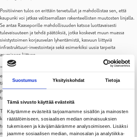
Positiivinen tulos on erittäin tervetullut ja mahdollistaa sen, että
kaupunki voi jatkaa valitsemallaan rakenteellisten muutosten linjalla.
Se antaa Raaseporille mahdollisuuden katsoa luottavaisesti
tulevaisuuteen ja tehdä päätöksiä, jotka koskevat muun muassa
sivistystoimen korjausvelan lyhentämistä, kasvuun liittyviä
infrastruktuuri-investointeja sekä esimerkiksi uusia tarpeita
asumiseen liittyen.
”Koska erityisesti vuosia 2027–2028 koskevat ennusteet ovat
edelleen vaikeita lähes kaikille kunnille ja koko julkiselle taloudelle,
Suostumus
Yksityiskohdat
Tietoja
tiukkaa budjetointia ja taloudenpitoa sekä esimerkiksi
palveluverkkopäätöksiä olisi tarvittu joka tapauksessa”, sanoo
talousjohtaja
Jeanette Bäckström
.
Tämä sivusto käyttää evästeitä
Tuottavuus- ja tasapainopäätökset tarkoittavat, että kaupungin
Käytämme evästeitä tarjoamamme sisällön ja mainosten
käyttötalouden menojen tulee vähentyä 9 miljoonalla eurolla ja
räätälöimiseen, sosiaalisen median ominaisuuksien
tulojen kasvaa 3 miljoonalla eurolla vuoden 2028 loppuun
tukemiseen ja kävijämäärämme analysoimiseen. Lisäksi
mennessä. Tavoitteen saavuttamiseksi on tarkasteltu huolellisesti
jaamme sosiaalisen median, mainosalan ja analytiikka-