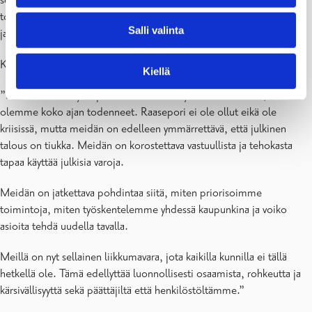
selkeä suunta ja päätökset siitä, mitä tehdään. Vaikka kysymykset
toteutustavasta ovat vielä avoinna, olemme hyvässä asemassa
Salli valinta
jatkotyötä ajatellen”, toteaa kaupunginjohtaja
Petra Theman
.
Kysyttäessä, miten Raaseporilla menee,
Theman
toteaa:
Kiellä
”Meillä menee hyvin ja tulevaisuudennäkymät ovat valoisat, kuten
olemme koko ajan todenneet. Raasepori ei ole ollut eikä ole
kriisissä, mutta meidän on edelleen ymmärrettävä, että julkinen
talous on tiukka. Meidän on korostettava vastuullista ja tehokasta
tapaa käyttää julkisia varoja.
Meidän on jatkettava pohdintaa siitä, miten priorisoimme
toimintoja, miten työskentelemme yhdessä kaupunkina ja voiko
asioita tehdä uudella tavalla.
Meillä on nyt sellainen liikkumavara, jota kaikilla kunnilla ei tällä
hetkellä ole. Tämä edellyttää luonnollisesti osaamista, rohkeutta ja
kärsivällisyyttä sekä päättäjiltä että henkilöstöltämme.”