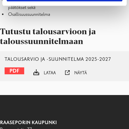
Elinkeino-ohjelma ja kaupungin kasvun edistämiseen liittyvät
päätökset sekä
Osallisuussuunnitelma
Tutustu talousarvioon ja
taloussuunnitelmaan
TALOUSARVIO JA -SUUNNITELMA 2025-2027
LATAA
NÄYTÄ
RAASEPORIN KAUPUNKI