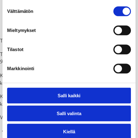
Suostumuksen
Välttämätön
valinta
Mieltymykset
Talousarvio on 2,95 miljoonaa euroa alijäämäinen.
Tilastot
Tuloveroprosentti pysyy samalla tasolla, kuin tänä vuonna ja on siis
9,3 prosenttia myös vuonna 2025.
Markkinointi
Kaupungin tuotoista noin 62 % tulee verotuloista. Verotulojen
kehitys jatkuu hyvänä.
Salli kaikki
Kustannuspuolella henkilöstökulut ovat suurin kuluerä ja noin 55 %
kaikista kaupungin kuluista.
Salli valinta
Vuoden 2025 strategiset kärjet ovat
Talouden tasapainottamisohjelma
Kiellä