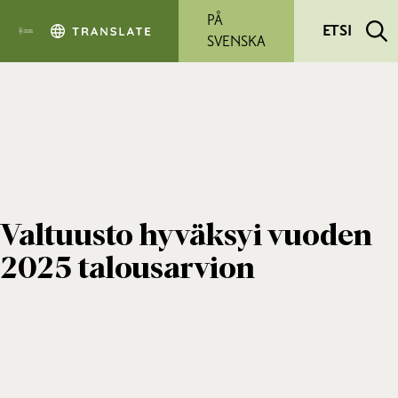
Siirry pääsisältöön
PÅ
ETSI
SVENSKA
Valtuusto hyväksyi vuoden
2025 talousarvion