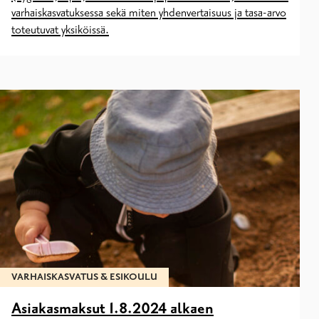
varhaiskasvatuksessa sekä miten yhdenvertaisuus ja tasa-arvo
toteutuvat yksiköissä.
VARHAISKASVATUS & ESIKOULU
Asiakasmaksut 1.8.2024 alkaen