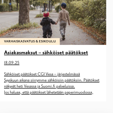
VARHAISKASVATUS & ESIKOULU
Asiakasmaksut – sähköiset päätökset
18.09.25
Sähköiset päätökset CGI Vesa – järjestelmässä
Syyskuun aikana siirrymme sähköisiin päätöksiin. Päätökset
näkyvät heti Vesassa ja Suomi.fi palveluissa.
Jos haluaa, että päätökset lähetetään paperimuodossa,