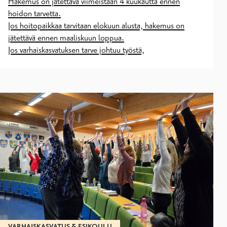
Hakemus on jätettävä viimeistään 4 kuukautta ennen
hoidon tarvetta.
Jos hoitopaikkaa tarvitaan elokuun alusta, hakemus on
jätettävä ennen maaliskuun loppua.
Jos varhaiskasvatuksen tarve johtuu työstä,
VARHAISKASVATUS & ESIKOULU