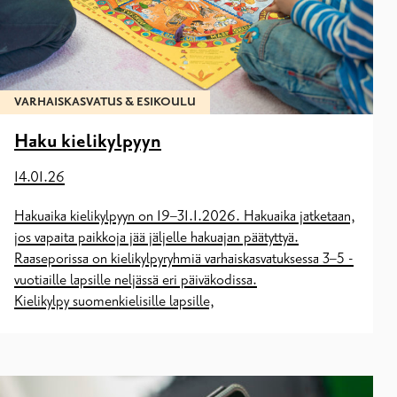
VARHAISKASVATUS & ESIKOULU
Haku kielikylpyyn
14.01.26
Hakuaika kielikylpyyn on 19–31.1.2026. Hakuaika jatketaan,
jos vapaita paikkoja jää jäljelle hakuajan päätyttyä.
Raaseporissa on kielikylpyryhmiä varhaiskasvatuksessa 3–5 -
vuotiaille lapsille neljässä eri päiväkodissa.
Kielikylpy suomenkielisille lapsille,