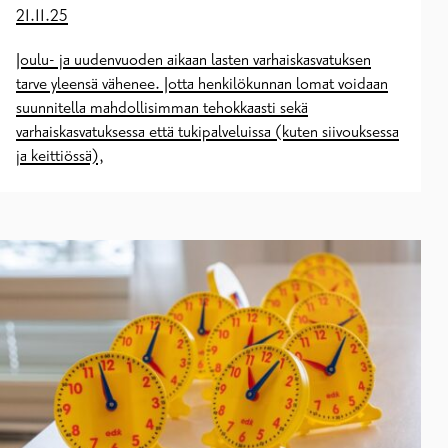
21.11.25
Joulu- ja uudenvuoden aikaan lasten varhaiskasvatuksen
tarve yleensä vähenee. Jotta henkilökunnan lomat voidaan
suunnitella mahdollisimman tehokkaasti sekä
varhaiskasvatuksessa että tukipalveluissa (kuten siivouksessa
ja keittiössä),