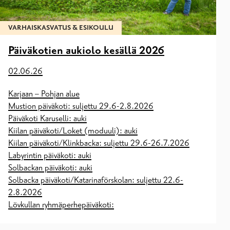
VARHAISKASVATUS & ESIKOULU
Päiväkotien aukiolo kesällä 2026
02.06.26
Karjaan – Pohjan alue
Mustion päiväkoti: suljettu 29.6-2.8.2026
Päiväkoti Karuselli: auki
Kiilan päiväkoti/Loket (moduuli): auki
Kiilan päiväkoti/Klinkbacka: suljettu 29.6-26.7.2026
Labyrintin päiväkoti: auki
Solbackan päiväkoti: auki
Solbacka päiväkoti/Katarinaförskolan: suljettu 22.6-
2.8.2026
Lövkullan ryhmäperhepäiväkoti: