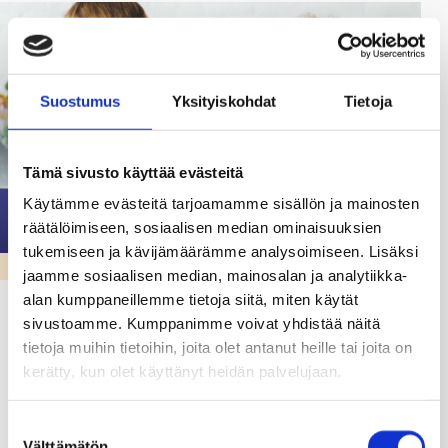
Suostumus
Yksityiskohdat
Tietoja
Tämä sivusto käyttää evästeitä
Käytämme evästeitä tarjoamamme sisällön ja mainosten
räätälöimiseen, sosiaalisen median ominaisuuksien
tukemiseen ja kävijämäärämme analysoimiseen. Lisäksi
VARHAISKASVATUS & ESIKOULU
jaamme sosiaalisen median, mainosalan ja analytiikka-
alan kumppaneillemme tietoja siitä, miten käytät
Oletko kiinnostunut Raaseporin
sivustoamme. Kumppanimme voivat yhdistää näitä
varhaiskasvatuksen sijaisuuksista?
tietoja muihin tietoihin, joita olet antanut heille tai joita on
kerätty, kun olet käyttänyt heidän palvelujaan.
05.05.25
Osa Raaseporin päiväkodeista ottaa kokeilukäyttöön
Suostumuksen
Välttämätön