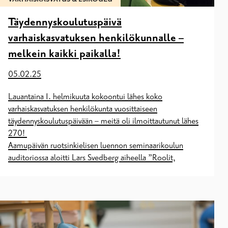
Täydennyskoulutuspäivä
varhaiskasvatuksen henkilökunnalle –
melkein kaikki paikalla!
05.02.25
Lauantaina 1. helmikuuta kokoontui lähes koko
varhaiskasvatuksen henkilökunta vuosittaiseen
täydennyskoulutuspäivään – meitä oli ilmoittautunut lähes
270!
Aamupäivän ruotsinkielisen luennon seminaarikoulun
auditoriossa aloitti Lars Svedberg aiheella ”Roolit,