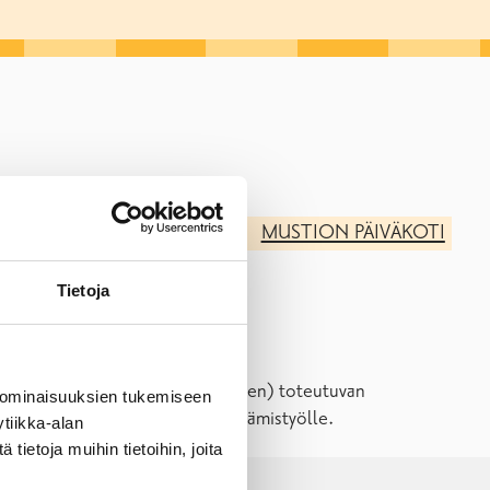
MÄNTYKODON PÄIVÄKOTI
MUSTION PÄIVÄKOTI
Tietoja
epo, ruokakasvatus ja pukeutuminen) toteutuvan
 ominaisuuksien tukemiseen
aiskasvatuksen muutos- ja kehittämistyölle.
tiikka-alan
ietoja muihin tietoihin, joita