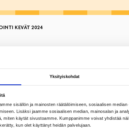
INTI KEVÄT 2024
KARUSELLI
KIILAN PÄIVÄKOTI
LABYRINTIN PÄIVÄKOTI
Yksityiskohdat
itä
ta siihen, miten huoltajat kokevat perustaitojen (hygienia, l
mme sisällön ja mainosten räätälöimiseen, sosiaalisen median
oteutuvat yksiköissä. Kyselyn vastauksia käytetään pohjana varh
iseen. Lisäksi jaamme sosiaalisen median, mainosalan ja analy
, miten käytät sivustoamme. Kumppanimme voivat yhdistää näitä t
n kerätty, kun olet käyttänyt heidän palvelujaan.