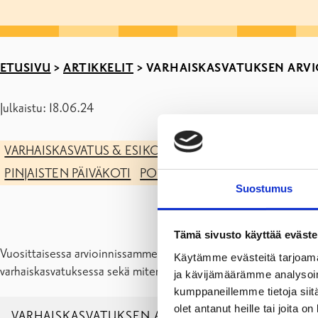
ETUSIVU
>
ARTIKKELIT
>
VARHAISKASVATUKSEN ARVIO
Julkaistu: 18.06.24
VARHAISKASVATUS & ESIKOULU
FISKARSIN PÄIVÄKOTI
PINJAISTEN PÄIVÄKOTI
POHJAN PÄIVÄKOTI
Suostumus
Tämä sivusto käyttää eväste
Vuosittaisessa arvioinnissamme kiinnitimme tänä vuonna huomio
Käytämme evästeitä tarjoama
varhaiskasvatuksessa sekä miten yhdenvertaisuus ja tasa-arvo t
ja kävijämäärämme analysoim
kumppaneillemme tietoja siitä
olet antanut heille tai joita o
VARHAISKASVATUKSEN ARVIOINTI KEVÄT 2024