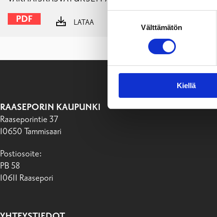
Suostumuksen
LATAA
NÄYTÄ
Välttämätön
valinta
Kiellä
RAASEPORIN KAUPUNKI
Raaseporintie 37
10650 Tammisaari
Postiosoite:
PB 58
10611 Raasepori
YHTEYSTIEDOT