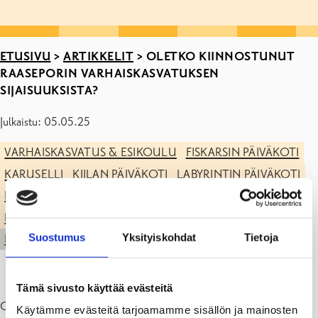
ETUSIVU
>
ARTIKKELIT
>
OLETKO KIINNOSTUNUT
RAASEPORIN VARHAISKASVATUKSEN
SIJAISUUKSISTA?
Julkaistu: 05.05.25
VARHAISKASVATUS & ESIKOULU
FISKARSIN PÄIVÄKOTI
KARUSELLI
KIILAN PÄIVÄKOTI
LABYRINTIN PÄIVÄKOTI
MÄNTYKODON PÄIVÄKOTI
MUSTION PÄIVÄKOTI
PINJAISTEN PÄIVÄKOTI
POHJAN PÄIVÄKOTI
Suostumus
Yksityiskohdat
Tietoja
REKRYTOINTI
Tämä sivusto käyttää evästeitä
Osa Raaseporin päiväkodeista ottaa kokeilukäyttöön Vikaaria -
Käytämme evästeitä tarjoamamme sisällön ja mainosten