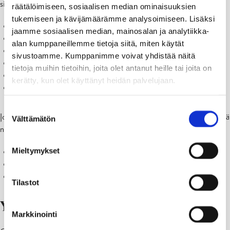
sijaissovelluksen.
räätälöimiseen, sosiaalisen median ominaisuuksien
tukemiseen ja kävijämäärämme analysoimiseen. Lisäksi
Solbackan päiväkoti
jaamme sosiaalisen median, mainosalan ja analytiikka-
Pinjaisten päiväkoti
alan kumppaneillemme tietoja siitä, miten käytät
Pohjan päiväkoti
sivustoamme. Kumppanimme voivat yhdistää näitä
Labyrintin päiväkoti
tietoja muihin tietoihin, joita olet antanut heille tai joita on
Fiskarin päiväkoti
kerätty, kun olet käyttänyt heidän palvelujaan.
Kiilan päiväkoti
Suostumuksen
Jos olet kiinnostunut lyhytaikaisista sijaisuuksista varhaiskasvatustyössä
Välttämätön
valinta
niin rekisteröidy sijaiseksi sovelluksen kautta.
Mieltymykset
Sijaista, ansaitse, verkostoidu
Välittömät ilmoitukset sijaisuuksista
Sovellus on maksuton ja helppo käyttää
Tilastot
Yhteyshenkilömme:
Markkinointi