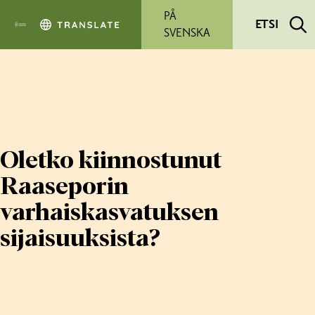
Siirry pääsisältöön
PÅ
ETSI
SVENSKA
Oletko kiinnostunut
Raaseporin
varhaiskasvatuksen
sijaisuuksista?