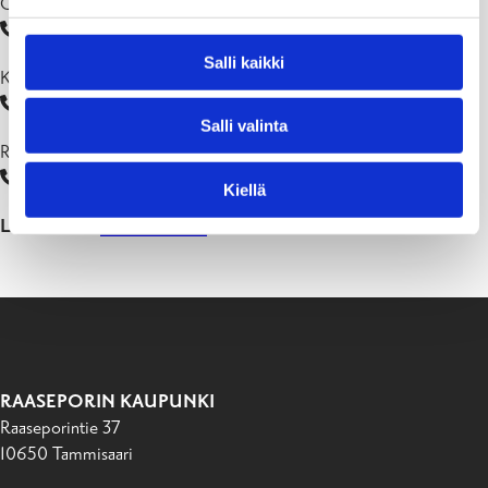
Charlotte Fagerström, päiväkodinjohtaja
019 289 2667
Salli kaikki
Katriina Asikainen, päiväkodinjohtaja
019 289 2684
Salli valinta
Riikka Jääskeläinen, päiväkodinjohtaja
0 19 289 2703
Kiellä
Lisää tietoa:
www.vikaaria.fi
RAASEPORIN KAUPUNKI
Raaseporintie 37
10650 Tammisaari