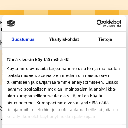
ETUSIVU
>
ARTIKKELIT
>
LUKUVUODEN 2024 -2025
TYÖ- JA LOMA-AIKOJA
Suostumus
Yksityiskohdat
Tietoja
Julkaistu: 01.12.23
VARHAISKASVATUS & ESIKOULU
FISKARSIN PÄIVÄKOTI
Tämä sivusto käyttää evästeitä
KARUSELLI
KIILAN PÄIVÄKOTI
LABYRINTIN PÄIVÄKOTI
Käytämme evästeitä tarjoamamme sisällön ja mainosten
MÄNTYKODON PÄIVÄKOTI
MUSTION PÄIVÄKOTI
räätälöimiseen, sosiaalisen median ominaisuuksien
PINJAISTEN PÄIVÄKOTI
POHJAN PÄIVÄKOTI
tukemiseen ja kävijämäärämme analysoimiseen. Lisäksi
jaamme sosiaalisen median, mainosalan ja analytiikka-
alan kumppaneillemme tietoja siitä, miten käytät
sivustoamme. Kumppanimme voivat yhdistää näitä
Syyslukukausi 2024: 13.8 –
tietoja muihin tietoihin, joita olet antanut heille tai joita on
20.12.2024
kerätty, kun olet käyttänyt heidän palvelujaan.