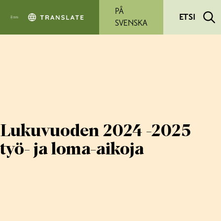
Siirry pääsisältöön
PÅ
ETSI
SVENSKA
Lukuvuoden 2024 -2025
työ- ja loma-aikoja