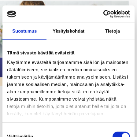
Suostumus
Yksityiskohdat
Tietoja
Tämä sivusto käyttää evästeitä
Käytämme evästeitä tarjoamamme sisällön ja mainosten
räätälöimiseen, sosiaalisen median ominaisuuksien
tukemiseen ja kävijämäärämme analysoimiseen. Lisäksi
VARHAISKASVATUS & ESIKOULU
jaamme sosiaalisen median, mainosalan ja analytiikka-
alan kumppaneillemme tietoja siitä, miten käytät
Oletko kiinnostunut Raaseporin
sivustoamme. Kumppanimme voivat yhdistää näitä
varhaiskasvatuksen sijaisuuksista?
tietoja muihin tietoihin, joita olet antanut heille tai joita on
kerätty, kun olet käyttänyt heidän palvelujaan.
05.05.25
Osa Raaseporin päiväkodeista ottaa kokeilukäyttöön
Suostumuksen
Välttämätön