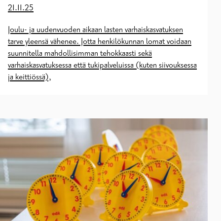
21.11.25
Joulu- ja uudenvuoden aikaan lasten varhaiskasvatuksen
tarve yleensä vähenee. Jotta henkilökunnan lomat voidaan
suunnitella mahdollisimman tehokkaasti sekä
varhaiskasvatuksessa että tukipalveluissa (kuten siivouksessa
ja keittiössä),