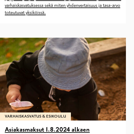
varhaiskasvatuksessa sekä miten yhdenvertaisuus ja tasa-arvo
toteutuvat yksiköissä.
VARHAISKASVATUS & ESIKOULU
Asiakasmaksut 1.8.2024 alkaen