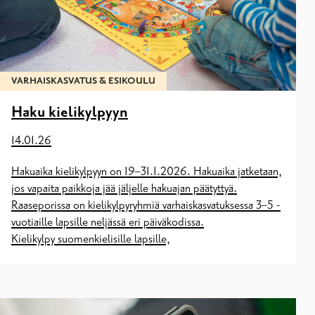
VARHAISKASVATUS & ESIKOULU
Haku kielikylpyyn
14.01.26
Hakuaika kielikylpyyn on 19–31.1.2026. Hakuaika jatketaan,
jos vapaita paikkoja jää jäljelle hakuajan päätyttyä.
Raaseporissa on kielikylpyryhmiä varhaiskasvatuksessa 3–5 -
vuotiaille lapsille neljässä eri päiväkodissa.
Kielikylpy suomenkielisille lapsille,