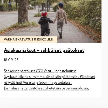
VARHAISKASVATUS & ESIKOULU
Asiakasmaksut – sähköiset päätökset
18.09.25
Sähköiset päätökset CGI Vesa – järjestelmässä
Syyskuun aikana siirrymme sähköisiin päätöksiin. Päätökset
näkyvät heti Vesassa ja Suomi.fi palveluissa.
Jos haluaa, että päätökset lähetetään paperimuodossa,