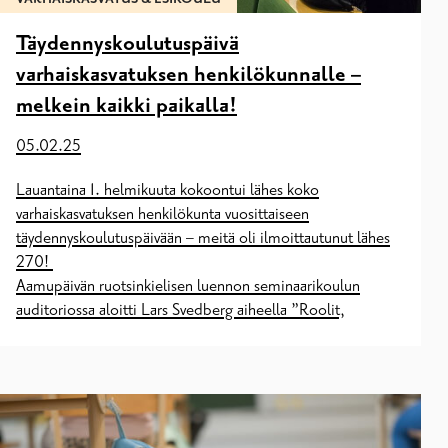
Täydennyskoulutuspäivä
varhaiskasvatuksen henkilökunnalle –
melkein kaikki paikalla!
05.02.25
Lauantaina 1. helmikuuta kokoontui lähes koko
varhaiskasvatuksen henkilökunta vuosittaiseen
täydennyskoulutuspäivään – meitä oli ilmoittautunut lähes
270!
Aamupäivän ruotsinkielisen luennon seminaarikoulun
auditoriossa aloitti Lars Svedberg aiheella ”Roolit,