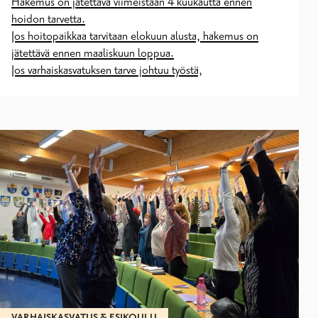
Hakemus on jätettävä viimeistään 4 kuukautta ennen
hoidon tarvetta.
Jos hoitopaikkaa tarvitaan elokuun alusta, hakemus on
jätettävä ennen maaliskuun loppua.
Jos varhaiskasvatuksen tarve johtuu työstä,
VARHAISKASVATUS & ESIKOULU