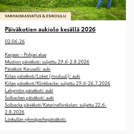
VARHAISKASVATUS & ESIKOULU
Päiväkotien aukiolo kesällä 2026
02.06.26
Karjaan – Pohjan alue
Mustion päiväkoti: suljettu 29.6-2.8.2026
Päiväkoti Karuselli: auki
Kiilan päiväkoti/Loket (moduuli): auki
Kiilan päiväkoti/Klinkbacka: suljettu 29.6-26.7.2026
Labyrintin päiväkoti: auki
Solbackan päiväkoti: auki
Solbacka päiväkoti/Katarinaförskolan: suljettu 22.6-
2.8.2026
Lövkullan ryhmäperhepäiväkoti: