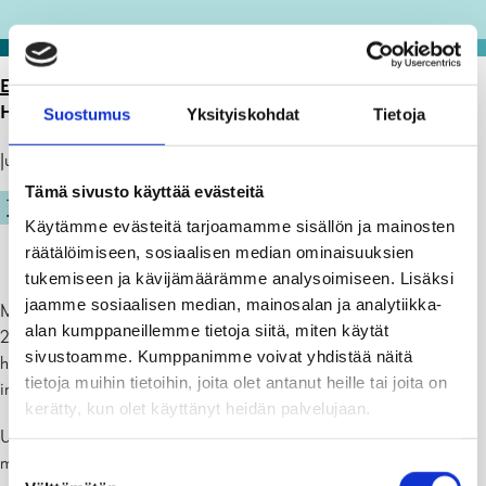
ETUSIVU
>
ARTIKKELIT
>
MAASEUDUN YRITYS- JA
HANKETUKIEN HAKU ON ALKANUT
Suostumus
Yksityiskohdat
Tietoja
Julkaistu: 03.07.23
Tämä sivusto käyttää evästeitä
TYÖ JA YRITTÄMINEN
Käytämme evästeitä tarjoamamme sisällön ja mainosten
räätälöimiseen, sosiaalisen median ominaisuuksien
tukemiseen ja kävijämäärämme analysoimiseen. Lisäksi
jaamme sosiaalisen median, mainosalan ja analytiikka-
Maaseudun yritys- ja hanketukien haut EU-rahoituskaudelle 2023–
alan kumppaneillemme tietoja siitä, miten käytät
27 ovat alkaneet uudistetussa Hyrrä-asiointipalvelussa. Nyt
sivustoamme. Kumppanimme voivat yhdistää näitä
haettavissa ovat kaikki yritystukimuodot sekä hanketuista yhteisöjen
tietoja muihin tietoihin, joita olet antanut heille tai joita on
investoinnit, koulutus- ja tiedonvälityshankkeet.
kerätty, kun olet käyttänyt heidän palvelujaan.
Uudenmaan ELY-keskuksella on tänä vuonna jaettavana 2,7
miljoonaa euroa yritys- ja hanketukiin. Tukien päätöksenteko ja
Suostumuksen