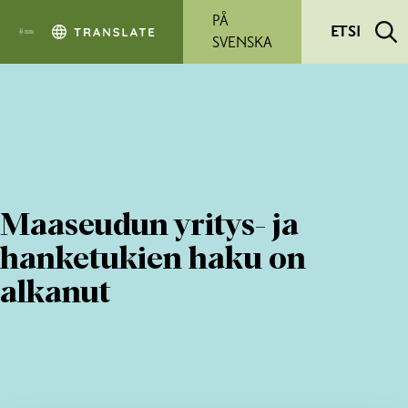
Siirry pääsisältöön
PÅ
ETSI
SVENSKA
Maaseudun yritys- ja
hanketukien haku on
alkanut