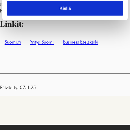
starttirahasta löydät Työmarkkinat-sivustolta. Jos olet kiinnostunut
Kiellä
hakemaan starttirahaa, voit ottaa yhteyttä yrityspalveluumme.
Linkit:
Suomi.fi
Yritys-Suomi
Business Eteläkärki
Päivitetty: 07.11.25