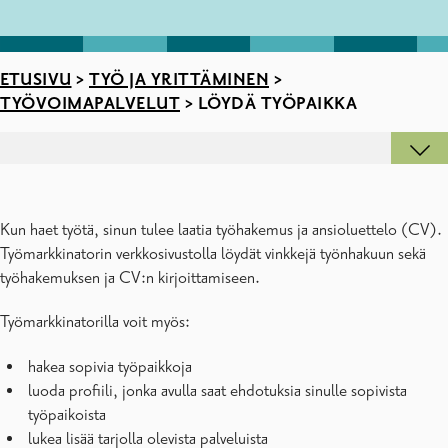
ETUSIVU
>
TYÖ JA YRITTÄMINEN
>
TYÖVOIMAPALVELUT
>
LÖYDÄ TYÖPAIKKA
Kun haet työtä, sinun tulee laatia työhakemus ja ansioluettelo (CV).
Työmarkkinatorin verkkosivustolla löydät vinkkejä työnhakuun sekä
työhakemuksen ja CV:n kirjoittamiseen.
Työmarkkinatorilla voit myös:
hakea sopivia työpaikkoja
luoda profiili, jonka avulla saat ehdotuksia sinulle sopivista
työpaikoista
lukea lisää tarjolla olevista palveluista