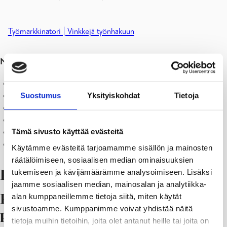
Työmarkkinatori | Vinkkejä työnhakuun
Näillä sivuilla voit löytää vapaita työpaikkoja haettaviksi
:
Kuntarekry
Suostumus
Yksityiskohdat
Tietoja
Kuntarekry, vapaat työpaikat Raaseporin kaupungissa
Työmarkkinatori
Oikotie
Tämä sivusto käyttää evästeitä
Duunitori
Valtiolle.fi
Käytämme evästeitä tarjoamamme sisällön ja mainosten
räätälöimiseen, sosiaalisen median ominaisuuksien
tukemiseen ja kävijämäärämme analysoimiseen. Lisäksi
Ryhdy yrittäjäksi
jaamme sosiaalisen median, mainosalan ja analytiikka-
alan kumppaneillemme tietoja siitä, miten käytät
Kiinnostaako oman yrityksen
sivustoamme. Kumppanimme voivat yhdistää näitä
perustaminen?
tietoja muihin tietoihin, joita olet antanut heille tai joita on