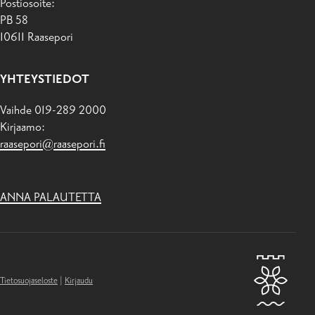
Postiosoite:
PB 58
10611 Raasepori
YHTEYSTIEDOT
Vaihde 019-289 2000
Kirjaamo:
raasepori@raasepori.fi
ANNA PALAUTETTA
Tietosuojaseloste
|
Kirjaudu