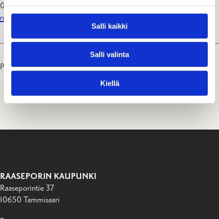
019 289 3821
roger.nyberg@raasepori.fi
Salli kaikki
Salli valinta
Päivitetty: 07.07.26
Kiellä
RAASEPORIN KAUPUNKI
Raaseporintie 37
10650 Tammisaari