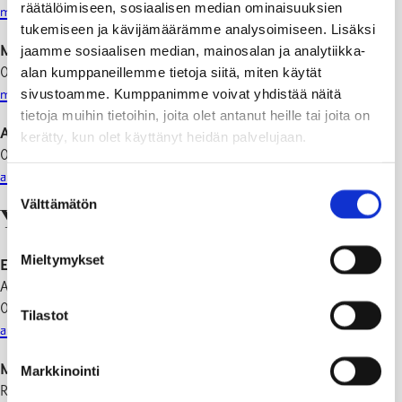
räätälöimiseen, sosiaalisen median ominaisuuksien
martin.nybom@raasepori.fi
tukemiseen ja kävijämäärämme analysoimiseen. Lisäksi
Majvor Öster
jaamme sosiaalisen median, mainosalan ja analytiikka-
019 289 2226
alan kumppaneillemme tietoja siitä, miten käytät
majvor.oster@raasepori.fi
sivustoamme. Kumppanimme voivat yhdistää näitä
tietoja muihin tietoihin, joita olet antanut heille tai joita on
Anni Kaukoranta
kerätty, kun olet käyttänyt heidän palvelujaan.
019 289 2385
anni.kaukoranta@raasepori.fi
Suostumuksen
Välttämätön
valinta
Yritystontit
Mieltymykset
Elinkeinojohtaja
Anna Mäkelä
019 289 2002
Tilastot
anna.makela@raasepori.fi
Mittauspäällikkö
Markkinointi
Roger Nyberg