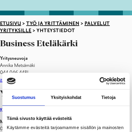
ETUSIVU
>
TYÖ JA YRITTÄMINEN
>
PALVELUT
YRITYKSILLE
>
YHTEYSTIEDOT
Business Eteläkärki
Yritysneuvoja
Annika Metsämäki
044 046 4481
annika.metsamaki@raasepori.fi
Yrityspalvelut
Suostumus
Yksityiskohdat
Tietoja
yrityspalvelut@raasepori.fi
Tämä sivusto käyttää evästeitä
Martin Nybom
Käytämme evästeitä tarjoamamme sisällön ja mainosten
019 289 2218