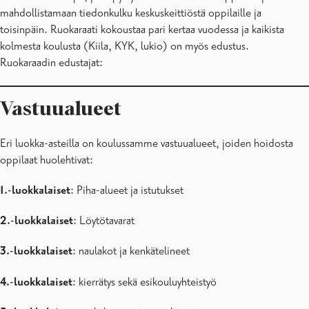
mahdollistamaan tiedonkulku keskuskeittiöstä oppilaille ja
toisinpäin. Ruokaraati kokoustaa pari kertaa vuodessa ja kaikista
kolmesta koulusta (Kiila, KYK, lukio) on myös edustus.
Ruokaraadin edustajat:
Vastuualueet
Eri luokka-asteilla on koulussamme vastuualueet, joiden hoidosta
oppilaat huolehtivat:
1.-luokkalaiset
: Piha-alueet ja istutukset
2.-luokkalaiset
: Löytötavarat
3.-luokkalaiset
: naulakot ja kenkätelineet
4.-luokkalaiset
: kierrätys sekä esikouluyhteistyö