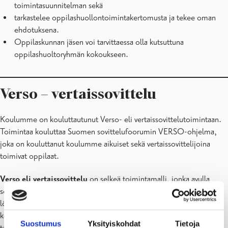
toimintasuunnitelman sekä
tarkastelee oppilashuollontoimintakertomusta ja tekee oman
ehdotuksena.
Oppilaskunnan jäsen voi tarvittaessa olla kutsuttuna
oppilashuoltoryhmän kokoukseen.
Verso – vertaissovittelu
Koulumme on kouluttautunut Verso- eli vertaissovittelutoimintaan.
Toimintaa kouluttaa Suomen sovittelufoorumin VERSO-ohjelma,
joka on kouluttanut koulumme aikuiset sekä vertaissovittelijoina
toimivat oppilaat.
Verso eli vertaissovittelu
on selkeä toimintamalli, jonka avulla
sovittelijoiksi koulutetut oppilaat auttavat riidan osapuolia itse
löytämään ratkaisun ristiriitaansa. Vertaissovittelijat ohjaavat
keskustelua, jossa osapuolet saavat kertoa oman näkemyksensä
Suostumus
Yksityiskohdat
Tietoja
tapahtuneesta, kuvata tuntemuksiaan ja pohtia molemmille sopivia