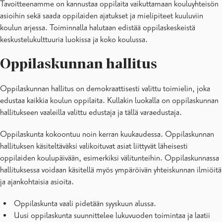
Tavoitteenamme on kannustaa oppilaita vaikuttamaan kouluyhteisön
Yhdessä kiusaamista vastaan
asioihin sekä saada oppilaiden ajatukset ja mielipiteet kuuluviin
Koulu ja koti – Vanhempainyhdistys
koulun arjessa. Toiminnalla halutaan edistää oppilaskeskeistä
keskustelukulttuuria luokissa ja koko koulussa.
Oppilaskunnan hallitus
Oppilaskunnan hallitus on demokraattisesti valittu toimielin, joka
edustaa kaikkia koulun oppilaita. Kullakin luokalla on oppilaskunnan
hallitukseen vaaleilla valittu edustaja ja tällä varaedustaja.
Oppilaskunta kokoontuu noin kerran kuukaudessa. Oppilaskunnan
hallituksen käsiteltäväksi valikoituvat asiat liittyvät läheisesti
oppilaiden koulupäivään, esimerkiksi välitunteihin. Oppilaskunnassa
hallituksessa voidaan käsitellä myös ympäröivän yhteiskunnan ilmiöitä
ja ajankohtaisia asioita.
Oppilaskunta vaali pidetään syyskuun alussa.
Uusi oppilaskunta suunnittelee lukuvuoden toimintaa ja laatii