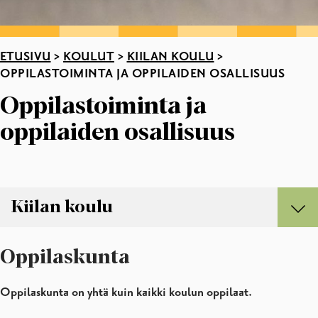
ETUSIVU
>
KOULUT
>
KIILAN KOULU
>
OPPILASTOIMINTA JA OPPILAIDEN OSALLISUUS
Oppilastoiminta ja
oppilaiden osallisuus
Kiilan koulu
Kiilan koulu
Oppilaskunta
Kiilan koulun henkilökunta
Lukuvuositiedote
Oppilaskunta on yhtä kuin kaikki koulun oppilaat.
Ajankohtaista
Oppilastoiminta ja oppilaiden osallisuus