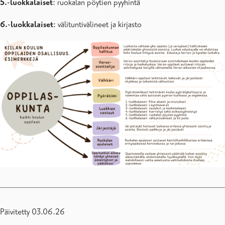
5.-luokkalaiset
: ruokalan pöytien pyyhintä
6.-luokkalaiset
: välituntivälineet ja kirjasto
Päivitetty 03.06.26