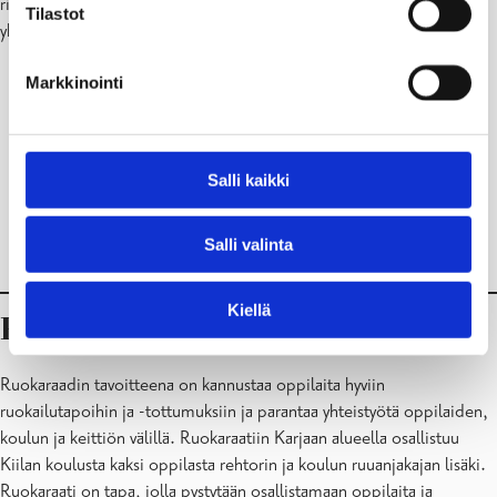
riitatilanteita. Koulun sovittelutoiminta ei vähennä kodin ja koulun
Tilastot
yhteistyötä.
Markkinointi
Salli kaikki
Salli valinta
Kiellä
Ruokaraati
Ruokaraadin tavoitteena on kannustaa oppilaita hyviin
ruokailutapoihin ja -tottumuksiin ja parantaa yhteistyötä oppilaiden,
koulun ja keittiön välillä. Ruokaraatiin Karjaan alueella osallistuu
Kiilan koulusta kaksi oppilasta rehtorin ja koulun ruuanjakajan lisäki.
Ruokaraati on tapa, jolla pystytään osallistamaan oppilaita ja