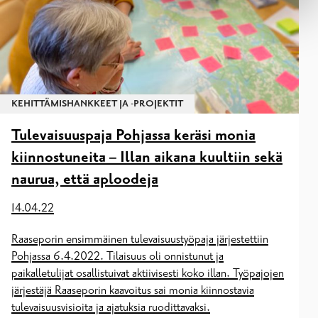
KEHITTÄMISHANKKEET JA -PROJEKTIT
Tulevaisuuspaja Pohjassa keräsi monia
kiinnostuneita – Illan aikana kuultiin sekä
naurua, että aploodeja
14.04.22
Raaseporin ensimmäinen tulevaisuustyöpaja järjestettiin
Pohjassa 6.4.2022. Tilaisuus oli onnistunut ja
paikalletulijat osallistuivat aktiivisesti koko illan. Työpajojen
järjestäjä Raaseporin kaavoitus sai monia kiinnostavia
tulevaisuusvisioita ja ajatuksia ruodittavaksi.