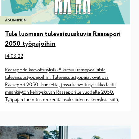
ASUMINEN
Tule luomaan tulevaisuuskuvia Raasepori
2050-työpajoihin
14.03.22
Raaseporin kaavoitusyksikkö kutsuu raaseporilaisia
tulevaisuustyöpajoihin. Tulevaisuustyöpajat ovat osa
Raasepori 2050 -hanketta, jossa kaavoitusyksikkö laatii
maankäytön kehityskuvan Raaseporille vuodelle 2050.
Työpajan tarkoitus on kerätä asukkaiden näkemyksiä siitä,