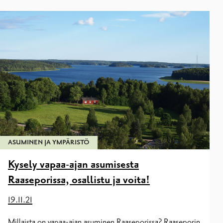
ASUMINEN JA YMPÄRISTÖ
Kysely vapaa-ajan asumisesta
Raaseporissa, osallistu ja voita!
19.11.21
Millaista on vapaa-ajan asuminen Raaseporissa? Raaseporin