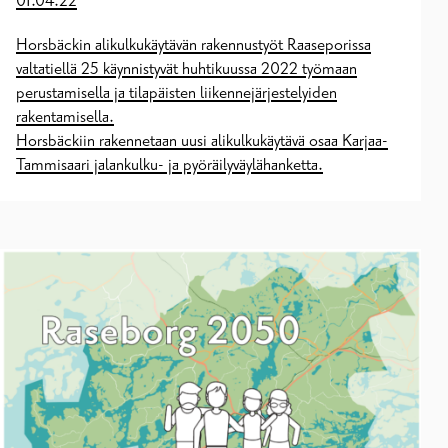
01.04.22
Horsbäckin alikulkukäytävän rakennustyöt Raaseporissa
valtatiellä 25 käynnistyvät huhtikuussa 2022 työmaan
perustamisella ja tilapäisten liikennejärjestelyiden
rakentamisella.
Horsbäckiin rakennetaan uusi alikulkukäytävä osaa Karjaa-
Tammisaari jalankulku- ja pyöräilyväylähanketta.