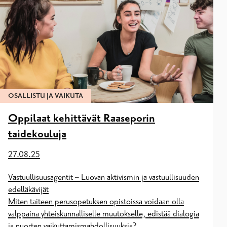
OSALLISTU JA VAIKUTA
Oppilaat kehittävät Raaseporin
taidekouluja
27.08.25
Vastuullisuusagentit – Luovan aktivismin ja vastuullisuuden
edelläkävijät
Miten taiteen perusopetuksen opistoissa voidaan olla
valppaina yhteiskunnalliselle muutokselle, edistää dialogia
ja nuorten vaikuttamismahdollisuuksia?