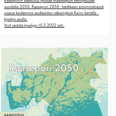
Raaseporin kaavoitus työstää maankäytön kehityskuvaa
vuodelle 2050. Raasepori 2050 -hankkeen ensimmäisessä
osassa keräämme asukkaiden näkemyksiä Kerro kartalla -
kyselyn avulla.
Voit vastata kyselyyn 10.3.2022 asti.
KAAVOITUS