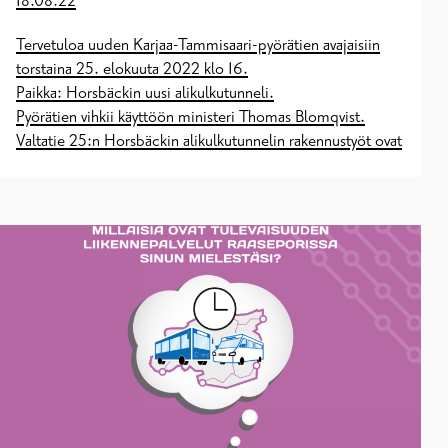
18.08.22
Tervetuloa uuden Karjaa­-Tammisaari-pyörätien avajaisiin
torstaina 25. elokuuta 2022 klo 16.
Paikka: Horsbäckin uusi alikulkutunneli.
Pyörätien vihkii käyttöön ministeri Thomas Blomqvist.
Valtatie 25:n Horsbäckin alikulkutunnelin rakennustyöt ovat