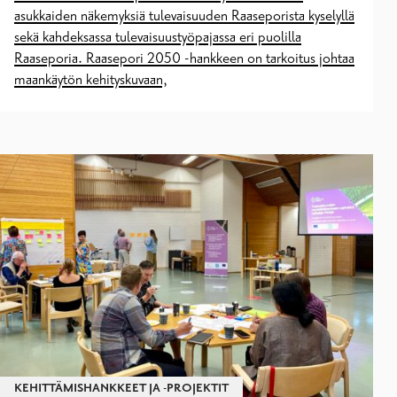
asukkaiden näkemyksiä tulevaisuuden Raaseporista kyselyllä
sekä kahdeksassa tulevaisuustyöpajassa eri puolilla
Raaseporia. Raasepori 2050 -hankkeen on tarkoitus johtaa
maankäytön kehityskuvaan,
KEHITTÄMISHANKKEET JA -PROJEKTIT