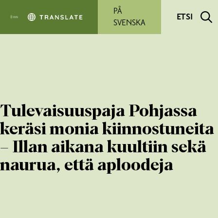
Siirry pääsisältöön
PÅ
ETSI
SVENSKA
Tulevaisuuspaja Pohjassa
keräsi monia kiinnostuneita
– Illan aikana kuultiin sekä
naurua, että aploodeja