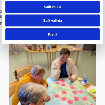
Salli kaikki
Sitten olikin aika asetella ideat ja toivottavat tulevaisuudet
Raaseporin kartalle. Ryhmät työskentelivät joko
asumisen,
Salli valinta
ympäristön, liikenteen
tai
elinkeinon
teemojen kanssa.
Kiellä