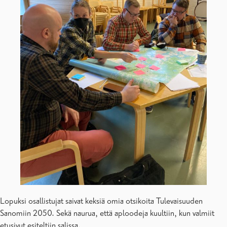
Lopuksi osallistujat saivat keksiä omia otsikoita Tulevaisuuden
Sanomiin 2050. Sekä naurua, että aploodeja kuultiin, kun valmiit
etusivut esiteltiin salissa.