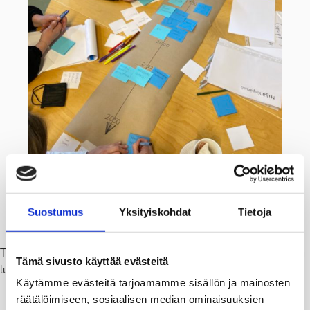
Suostumus
Yksityiskohdat
Tietoja
Kaavoituksen Niclas Skog osallistui Pohjan työpajaan.
Tauolla tarjolla oli voileipiä, kahvia, mehua ja hedelmiä, jotta into ja
Tämä sivusto käyttää evästeitä
luovuus pysyisi huipussa koko illan.
Käytämme evästeitä tarjoamamme sisällön ja mainosten
räätälöimiseen, sosiaalisen median ominaisuuksien