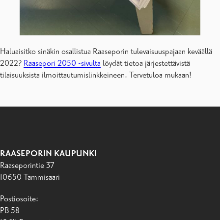
Haluaisitko sinäkin osallistua Raaseporin tulevaisuuspajaan keväällä
2022?
Raasepori 2050 -sivulta
löydät tietoa järjestettävistä
tilaisuuksista ilmoittautumislinkkeineen. Tervetuloa mukaan!
RAASEPORIN KAUPUNKI
Raaseporintie 37
10650 Tammisaari
Postiosoite:
PB 58