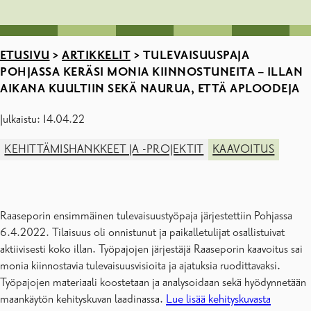
ETUSIVU
>
ARTIKKELIT
>
TULEVAISUUSPAJA
POHJASSA KERÄSI MONIA KIINNOSTUNEITA – ILLAN
AIKANA KUULTIIN SEKÄ NAURUA, ETTÄ APLOODEJA
Julkaistu: 14.04.22
KEHITTÄMISHANKKEET JA -PROJEKTIT
KAAVOITUS
Raaseporin ensimmäinen tulevaisuustyöpaja järjestettiin Pohjassa
6.4.2022. Tilaisuus oli onnistunut ja paikalletulijat osallistuivat
aktiivisesti koko illan. Työpajojen järjestäjä Raaseporin kaavoitus sai
monia kiinnostavia tulevaisuusvisioita ja ajatuksia ruodittavaksi.
Työpajojen materiaali koostetaan ja analysoidaan sekä hyödynnetään
maankäytön kehityskuvan laadinassa.
Lue lisää kehityskuvasta