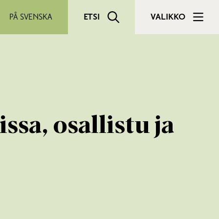
PÅ SVENSKA
ETSI
VALIKKO
sa, osallistu ja