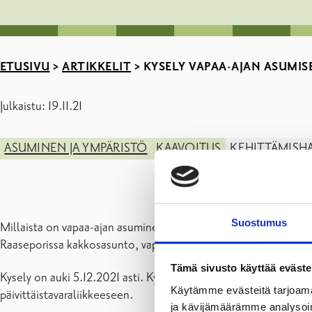
ETUSIVU
>
ARTIKKELIT
>
KYSELY VAPAA-AJAN ASUMISE
Julkaistu: 19.11.21
ASUMINEN JA YMPÄRISTÖ
KAAVOITUS
KEHITTÄMISHA
Suostumus
Millaista on vapaa-ajan asuminen Raaseporissa? Raaseporin kaav
Raaseporissa kakkosasunto, vapaa-ajan asunto tai kesämökki. Kot
Tämä sivusto käyttää eväste
Kysely on auki 5.12.2021 asti. Kyselyyn vastaamiseen menee noi
Käytämme evästeitä tarjoama
päivittäistavaraliikkeeseen.
ja kävijämäärämme analysoim