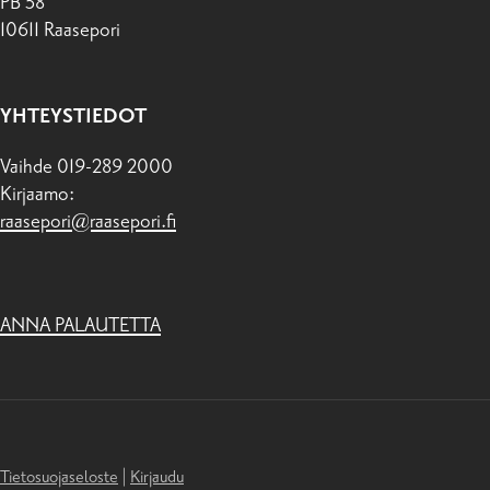
PB 58
10611 Raasepori
YHTEYSTIEDOT
Vaihde 019-289 2000
Kirjaamo:
raasepori@raasepori.fi
ANNA PALAUTETTA
Tietosuojaseloste
|
Kirjaudu