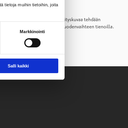
ietoja muihin tietoihin, joita
aaditaan vuosina 2021-2023. Kehityskuvaa tehdään
tuksesta on luvassa lisätietoa vuodenvaihteen tienoilla.
Markkinointi
Salli kaikki