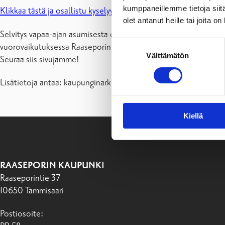
kumppaneillemme tietoja siitä
Klikkaa tästä ja osallistu kyselyyn!
olet antanut heille tai joita o
Selvitys vapaa-ajan asumisesta on osa maankäytön kehityskuva
Suostumuksen
vuorovaikutuksessa Raaseporin asukkaiden ja toimijoiden kanssa
Välttämätön
valinta
Seuraa siis sivujamme!
Lisätietoja antaa: kaupunginarkkitehti Johanna Backas; 019 28
Kiellä
RAASEPORIN KAUPUNKI
Raaseporintie 37
10650 Tammisaari
Postiosoite: