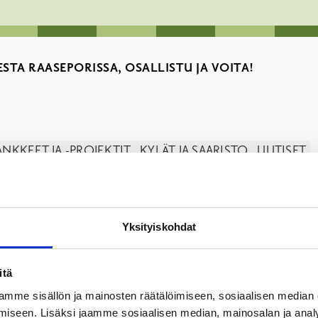
STA RAASEPORISSA, OSALLISTU JA VOITA!
NKKEET JA -PROJEKTIT
KYLÄT JA SAARISTO
UUTISET
Yksityiskohdat
oitusyksikkö haluaa kuulla näkemyksesi ja sinä voit auttaa vas
ikunnallasi ei ole väliä, myös raaseporilaiset voivat vastata k
itä
n 10 minuuttia. Vastaajien kesken arvotaan 50 €:n lahjakortti v
mme sisällön ja mainosten räätälöimiseen, sosiaalisen median
iseen. Lisäksi jaamme sosiaalisen median, mainosalan ja analy