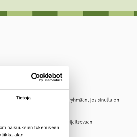
Tietoja
taamalla kyselyyn. Kuulut kohderyhmään, jos sinulla on
yselyyn.
apaavalintaiseen, Raaseporissa sijaitsevaan
 ominaisuuksien tukemiseen
tiikka-alan