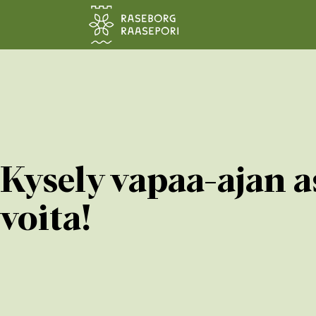
Siirry pääsisältöön
Kysely vapaa-ajan a
voita!