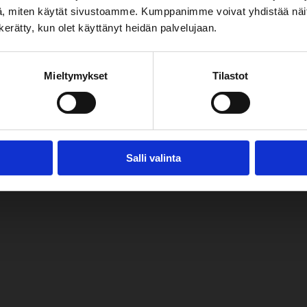
, miten käytät sivustoamme. Kumppanimme voivat yhdistää näitä t
n kerätty, kun olet käyttänyt heidän palvelujaan.
työtä. Maankäytön kehityskuvan tavoitevuosi on 2050 ja sitä l
. Maankäytön kehityskuvatyöstä ja siihen liittyvästä vuorovaiku
Mieltymykset
Tilastot
9 3843.
Salli valinta