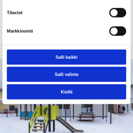
Solglimtenin päiväkoti
Tilastot
Solglimten on ruotsinkielinen päiväkoti Tammisaaressa. Lue
lisää toiminnastamme ruotsinkielisiltä sivuiltamme!
Markkinointi
Solglimtens daghem
Salli kaikki
Salli valinta
Kiellä