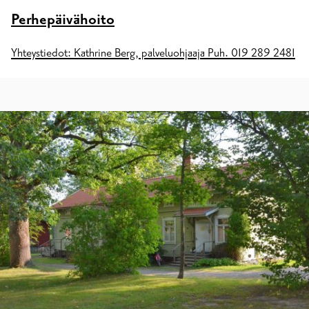
Perhepäivähoito
Yhteystiedot: Kathrine Berg, palveluohjaaja Puh. 019 289 2481