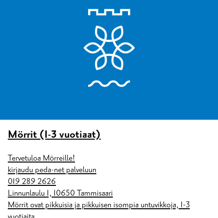
Mörrit (1-3 vuotiaat)
Tervetuloa Mörreille!
kirjaudu peda-net palveluun
019 289 2626
Linnunlaulu 1, 10650 Tammisaari
Mörrit ovat pikkuisia ja pikkuisen isompia untuvikkoja, 1-3
vuotiaita.