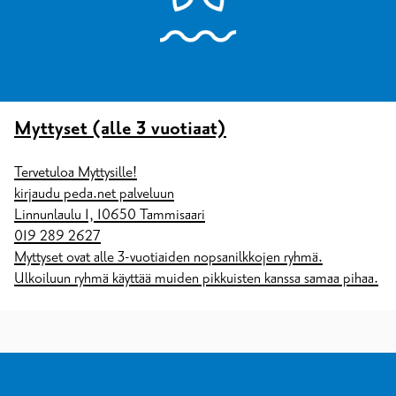
Myttyset (alle 3 vuotiaat)
Tervetuloa Myttysille!
kirjaudu peda.net palveluun
Linnunlaulu 1, 10650 Tammisaari
019 289 2627
Myttyset ovat alle 3-vuotiaiden nopsanilkkojen ryhmä.
Ulkoiluun ryhmä käyttää muiden pikkuisten kanssa samaa pihaa.