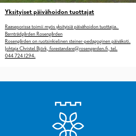
Yksityiset päivähoidon tuottajat
Raaseporissa toimii myös yksityisiä päivähoidon tuottajia.
Barnträdgården Rosengården
Rosengården on ruotsinkielinen steiner-pedagoginen päiväkoti.
Johtaja Christel Björk, forestandare@rosengarden.fi, tel.
044 724 1294.