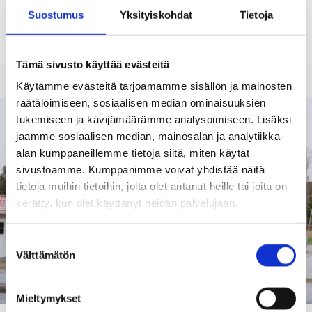
Tunabo on ruotsinkielinen päiväkoti Snappertunassa. Lue lisää
Suostumus
Yksityiskohdat
Tietoja
toiminnastamme ruotsinkielisiltä sivuiltamme.
Tunabo daghem
Tämä sivusto käyttää evästeitä
Käytämme evästeitä tarjoamamme sisällön ja mainosten
räätälöimiseen, sosiaalisen median ominaisuuksien
tukemiseen ja kävijämäärämme analysoimiseen. Lisäksi
jaamme sosiaalisen median, mainosalan ja analytiikka-
alan kumppaneillemme tietoja siitä, miten käytät
sivustoamme. Kumppanimme voivat yhdistää näitä
tietoja muihin tietoihin, joita olet antanut heille tai joita on
kerätty, kun olet käyttänyt heidän palvelujaan.
Suostumuksen
Välttämätön
valinta
Mieltymykset