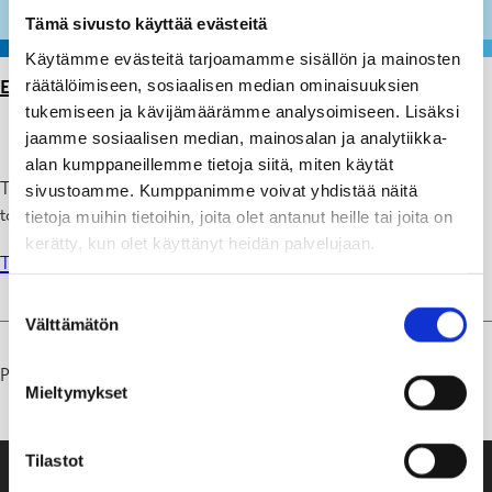
Tämä sivusto käyttää evästeitä
Käytämme evästeitä tarjoamamme sisällön ja mainosten
räätälöimiseen, sosiaalisen median ominaisuuksien
ETUSIVU
>
PÄIVÄKODIT
>
TUNABON PÄIVÄKOTI
tukemiseen ja kävijämäärämme analysoimiseen. Lisäksi
jaamme sosiaalisen median, mainosalan ja analytiikka-
alan kumppaneillemme tietoja siitä, miten käytät
Tunabo on ruotsinkielinen päiväkoti Snappertunassa. Lue lisää
sivustoamme. Kumppanimme voivat yhdistää näitä
toiminnastamme ruotsinkielisiltä sivuiltamme.
tietoja muihin tietoihin, joita olet antanut heille tai joita on
kerätty, kun olet käyttänyt heidän palvelujaan.
Tunabo daghem
Suostumuksen
Välttämätön
valinta
Päivitetty 03.04.25
Mieltymykset
Tilastot