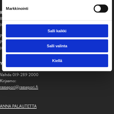
Markkinointi
RAASEPORIN KAUPUNKI
Raaseporintie 37
10650 Tammisaari
Salli kaikki
Postiosoite:
PB 58
Salli valinta
10611 Raasepori
Kiellä
YHTEYSTIEDOT
Vaihde 019-289 2000
Kirjaamo:
raasepori@raasepori.fi
ANNA PALAUTETTA