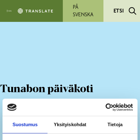
Siirry pääsisältöön
PÅ
ETSI
SVENSKA
Tunabon päiväkoti
Suostumus
Yksityiskohdat
Tietoja