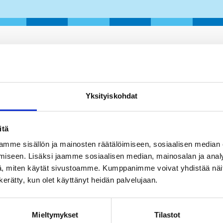
Yksityiskohdat
 Lue lisää toiminnastamme ruotsinkielisiltä sivuiltamme.
itä
mme sisällön ja mainosten räätälöimiseen, sosiaalisen median
iseen. Lisäksi jaamme sosiaalisen median, mainosalan ja analy
, miten käytät sivustoamme. Kumppanimme voivat yhdistää näitä t
n kerätty, kun olet käyttänyt heidän palvelujaan.
Mieltymykset
Tilastot