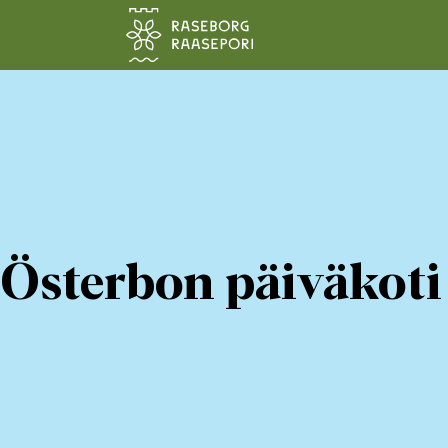
Siirry pääsisältöön
Österbon päiväkoti