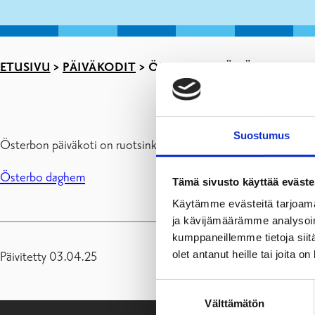
ETUSIVU
>
PÄIVÄKODIT
>
ÖSTERBON PÄIVÄKOTI
Suostumus
Österbon päiväkoti on ruotsinkielinen päiväkoti Tammisaaressa.
Österbo daghem
Tämä sivusto käyttää eväste
Käytämme evästeitä tarjoama
ja kävijämäärämme analysoim
kumppaneillemme tietoja siitä
olet antanut heille tai joita o
Päivitetty 03.04.25
Suostumuksen
Välttämätön
valinta