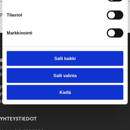
Tilastot
Päivitetty 13.01.25
Markkinointi
Salli kaikki
RAASEPORIN KAUPUNKI
Raaseporintie 37
10650 Tammisaari
Salli valinta
Postiosoite:
Kiellä
PB 58
10611 Raasepori
YHTEYSTIEDOT