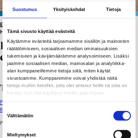
Suostumus
Yksityiskohdat
Tietoja
ETUSIVU
>
PÄIVÄKODIT
>
PINJAISTEN PÄIVÄKOTI
>
Tämä sivusto käyttää evästeitä
HARAKAT (3–5-VUOTIAAT, ESIKOULU)
Käytämme evästeitä tarjoamamme sisällön ja mainosten
Harakat (3–5-vuotiaat,
räätälöimiseen, sosiaalisen median ominaisuuksien
esikoulu)
tukemiseen ja kävijämäärämme analysoimiseen. Lisäksi
jaamme sosiaalisen median, mainosalan ja analytiikka-
alan kumppaneillemme tietoja siitä, miten käytät
sivustoamme. Kumppanimme voivat yhdistää näitä
tietoja muihin tietoihin, joita olet antanut heille tai joita on
Tervetuloa Harakoille!
kerätty, kun olet käyttänyt heidän palvelujaan.
Peda.net
Kirjaudu wilmaan
Suostumuksen
Välttämätön
valinta
Puh. 019 289 2665
Mieltymykset