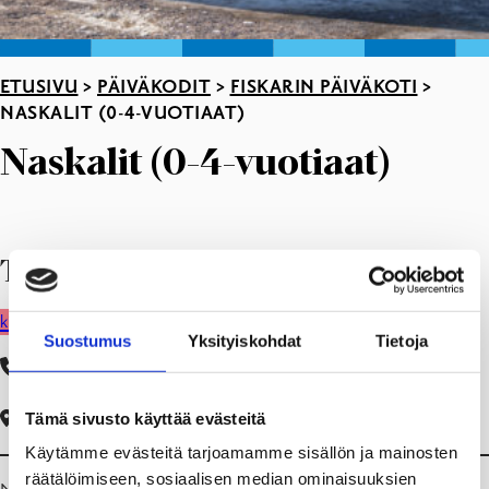
ETUSIVU
>
PÄIVÄKODIT
>
FISKARIN PÄIVÄKOTI
>
NASKALIT (0-4-VUOTIAAT)
Naskalit (0-4-vuotiaat)
Tervetuloa Naskaleihin!
kirjaudu Peda.nettiin
Suostumus
Yksityiskohdat
Tietoja
019 289 2669
Opintie 4, 10470 Fiskari
Tämä sivusto käyttää evästeitä
Käytämme evästeitä tarjoamamme sisällön ja mainosten
räätälöimiseen, sosiaalisen median ominaisuuksien