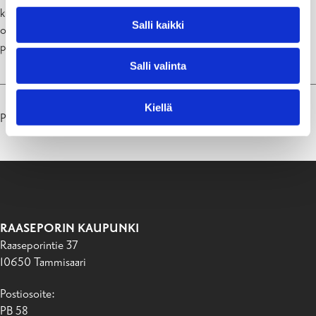
kunnioittavaa. Yhteiset sopimukset ja tavoitteet vanhempien kanssa
Salli kaikki
ohjaavat toimintaa ja luovat, sekä turvallisuutta, että selkeyttä lapsen
päivään.
Salli valinta
Kiellä
Päivitetty 23.06.26
RAASEPORIN KAUPUNKI
Raaseporintie 37
10650 Tammisaari
Postiosoite:
PB 58