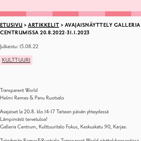
ETUSIVU
>
ARTIKKELIT
>
AVAJAISNÄYTTELY GALLERIA
CENTRUMISSA 20.8.2022-31.1.2023
Julkaistu: 15.08.22
KULTTUURI
Transparent World
Helmi Remes & Panu Ruotsalo
Avajaiset la 20.8. klo 14-17 Taiteen päivän yhteydessä
Lämpimästi tervetuloa!
Galleria Centrum, Kulttuuritalo Fokus, Keskuskatu 90, Karjaa.
Työryhmän Remes&Ruotsalo Transparent World näyttelykonseptissa