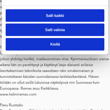
koetukselle teosten teknisten haasteiden edessä, mutta lopputulos
on juuri se mitä aluksi suunniteltiin. ”Visuaalisten seikkojen ratkaisu
prosessissa oli selkeää, mutta kahden täysin erilaisen materiaalin
Salli kaikki
yhdistäminen ei ollut helppoa. Mutta enpä voisi parempaa työparia
ajatella kuin Panu, meidän ajatukset menevät täysin yhteen ja
Salli valinta
työskentely oli haasteidenkin edessä antoisaa.” Helmi Remes kuvaa
teosten syntyprosessia.
Kiellä
Helmi Remes
Lasitaiteilija Helmi Remeksen teosten ydin on selkeässä muodossa,
johon yhdistyy herkkä, maalausmainen viiva. Kymmenvuotisen uransa
aikana hän on perehtynyt ja käyttänyt laaja-alaisesti erilaisia
lasintekemisen tekniikoita saavuttaen näin omaleimaisen ja
tunnistettavan käsialan suomalaisessa taidelasikentässä. Hänen
töitään on ollut esillä lukuisissa näyttelyissä niin Suomessa kuin
Euroopassa. Remes asuu Karkkilassa.
www.helmiremes.com
Panu Ruotsalo