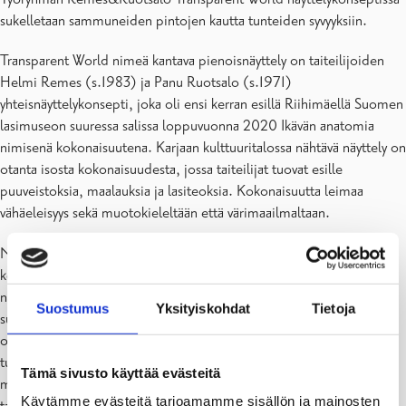
sukelletaan sammuneiden pintojen kautta tunteiden syvyyksiin.
Transparent World nimeä kantava pienoisnäyttely on taiteilijoiden
Helmi Remes (s.1983) ja Panu Ruotsalo (s.1971)
yhteisnäyttelykonsepti, joka oli ensi kerran esillä Riihimäellä Suomen
lasimuseon suuressa salissa loppuvuonna 2020 Ikävän anatomia
nimisenä kokonaisuutena. Karjaan kulttuuritalossa nähtävä näyttely on
otanta isosta kokonaisuudesta, jossa taiteilijat tuovat esille
puuveistoksia, maalauksia ja lasiteoksia. Kokonaisuutta leimaa
vähäeleisyys sekä muotokieleltään että värimaailmaltaan.
Näyttelyn teokset esittelevät näkemyksen siitä miltä tunteen
kokeminen voi näyttää. Vähäeleisissä teoksissaan taiteilijat tutkivat
näkymätöntä ja aineetonta todellisuutta. Miltä eri tunteet tuntuvat;
Suostumus
Yksityiskohdat
Tietoja
suru, ilo, onni, kaipuu, tai vaikkapa tyytyväisyys. Taiteilijat kuvaavat
omaa ikäväänsä pohjoisen luontoon ja meren rannoille,
tunturisoiden reunoille, vuorten rinteille ja hiljaisuuden äärelle,
Tämä sivusto käyttää evästeitä
mutta samalla tarkastelevat tunteiden anatomiaa myös yleisellä
Käytämme evästeitä tarjoamamme sisällön ja mainosten
tasolla. ”Halusimme kuvata näkyväksi ikävän ja melankolian, antaa