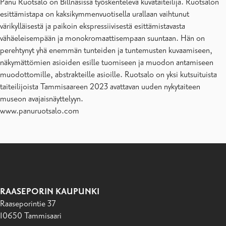
Panu Ruotsalo on Billnäsissä työskentelevä kuvataiteilija. Ruotsalon
esittämistapa on kaksikymmenvuotisella urallaan vaihtunut
värikylläisestä ja paikoin ekspressiivisestä esittämistavasta
vähäeleisempään ja monokromaattisempaan suuntaan. Hän on
perehtynyt yhä enemmän tunteiden ja tuntemusten kuvaamiseen,
näkymättömien asioiden esille tuomiseen ja muodon antamiseen
muodottomille, abstrakteille asioille. Ruotsalo on yksi kutsuituista
taiteilijoista Tammisaareen 2023 avattavan uuden nykytaiteen
museon avajaisnäyttelyyn.
www.panuruotsalo.com
RAASEPORIN KAUPUNKI
Raaseporintie 37
10650 Tammisaari