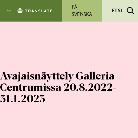
Siirry pääsisältöön
PÅ
ETSI
SVENSKA
Avajaisnäyttely Galleria
Centrumissa 20.8.2022-
31.1.2023