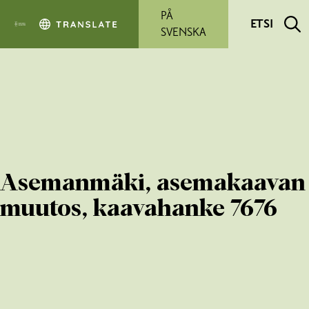
Siirry pääsisältöön
PÅ
ETSI
SVENSKA
Asemanmäki, asemakaavan
muutos, kaavahanke 7676