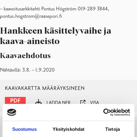
– kaavoitusarkkitehti Pontus Högström 019-289 3844,
pontus.hogstrom@raasepori.fi
Hankkeen käsittelyvaihe ja
kaava-aineisto
Kaavaehdotus
Nähtävillä: 3.8. – 1.9.2020
KAAVAKARTTA MÄÄRÄYKSINEEN
LADDA NER
VISA
KAAVASELOSTUS
Suostumus
Yksityiskohdat
Tietoja