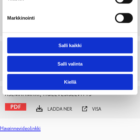
KILANTIEN ASEMAKAAVAMUUTOKSEN
MAISEMAHISTORIALLINEN SELVITYS
Markkinointi
LADDA NER
VISA
Salli kaikki
RAASEPORIN ASEMANMÄEN ASEMAKAAVA-
ALUEEN LUONTOSELVITYS VUONNA 2017
Salli valinta
LADDA NER
VISA
Kiellä
ASEMANMÄKI, HULEVESISELVITYS
LADDA NER
VISA
Havainnevideolinkki