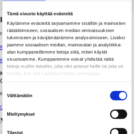
LADDA NER
VISA
Tämä sivusto käyttää evästeitä
Kaavaluonnos
Käytämme evästeitä tarjoamamme sisällön ja mainosten
räätälöimiseen, sosiaalisen median ominaisuuksien
Nähtävillä: 6.8. – 9.9.2018
tukemiseen ja kävijämäärämme analysoimiseen. Lisäksi
jaamme sosiaalisen median, mainosalan ja analytiikka-
Kaavakartta määräyksineen
alan kumppaneillemme tietoja siitä, miten käytät
sivustoamme. Kumppanimme voivat yhdistää näitä
Kaavaselostus
tietoja muihin tietoihin, joita olet antanut heille tai joita on
Kaavoituksen aloitus ja Osallistumis- ja arviointisuunnitelma
kerätty, kun olet käyttänyt heidän palvelujaan.
(OAS)
Suostumuksen
Kaavan vireilletulosta on kuulutettu: 6.7.2018.
Välttämätön
valinta
Osallistumis- ja arviointisuunnitelma
Mieltymykset
Muu materiaali
Tilastot