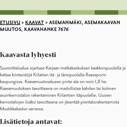
ETUSIVU
>
KAAVAT
>
ASEMANMÄKI, ASEMAKAAVAN
MUUTOS, KAAVAHANKE 7676
Kaavasta lyhyesti
Suunnittelualue sijaitsee Karjaan matkakeskuksen kaakkoispuolella ja
kattaa kiinteistöjä Kiilatien itä- ja länsipuolella Raaseporin
kaupungissa. Kaavamuutosalueen pinta-ala on noin 1,8 ha.
Kaavamuutoksen tavoitteena on madollistaa kahden tai kolmen
asuinkerrostalon rakentaminen Kiilantien itäpuolelle. Uusien
kerrostalojen lisäksi tavoitteena on jäsentää pientalorakentamista
Mustikkakadun varressa.
Lisätietoja antavat: