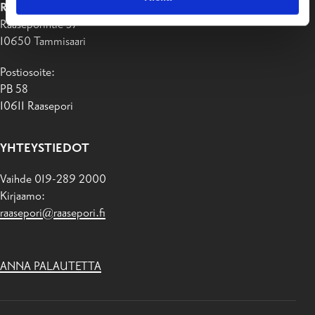
RAASEPORIN KAUPUNKI
Raaseporintie 37
10650 Tammisaari
Postiosoite:
PB 58
10611 Raasepori
YHTEYSTIEDOT
Vaihde 019-289 2000
Kirjaamo:
raasepori@raasepori.fi
ANNA PALAUTETTA