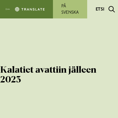
Siirry pääsisältöön
PÅ
ETSI
SVENSKA
Kalatiet avattiin jälleen
2023