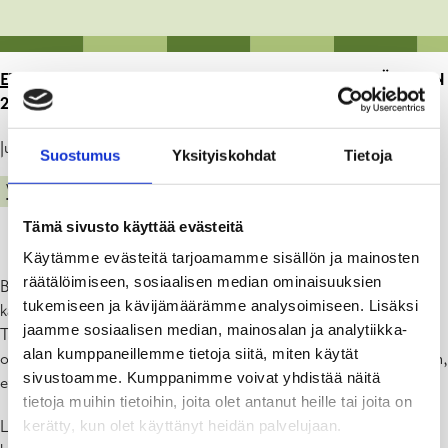
ETUSIVU
>
ARTIKKELIT
>
KALATIET AVATTIIN JÄLLEEN
2023
Julkaistu: 10.05.23
Suostumus
Yksityiskohdat
Tietoja
VESISTÖVISIO
Tämä sivusto käyttää evästeitä
Käytämme evästeitä tarjoamamme sisällön ja mainosten
räätälöimiseen, sosiaalisen median ominaisuuksien
Billnäsin ja Åminneforsin kalatiet avattiin neljättä kertaa 2.5. Nyt
tukemiseen ja kävijämäärämme analysoimiseen. Lisäksi
kalat voivat jälleen ohittaa voimalaitoksen padot kalateiden kautta.
jaamme sosiaalisen median, mainosalan ja analytiikka-
Tänä vuonna uutta on se, että kalojen alasvaellus voimalaitosten ohi
alan kumppaneillemme tietoja siitä, miten käytät
on parannettu. Niitä seurataan tarkasti kauden aikana varmistaakseen,
sivustoamme. Kumppanimme voivat yhdistää näitä
että toimenpiteet toimivat. Tervetuloa tutustumaan kalateihin.
tietoja muihin tietoihin, joita olet antanut heille tai joita on
kerätty, kun olet käyttänyt heidän palvelujaan.
Lohikalat Karjaanjokeen 2030-vesistövisio vuosille 2022–2029 on