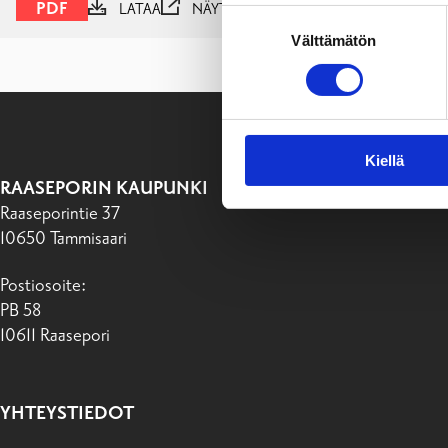
PDF
LATAA
NÄYTÄ
Suostumuksen
Välttämätön
valinta
Kiellä
RAASEPORIN KAUPUNKI
Raaseporintie 37
10650 Tammisaari
Postiosoite:
PB 58
10611 Raasepori
YHTEYSTIEDOT