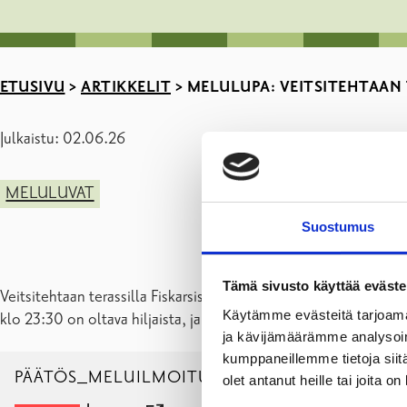
ETUSIVU
>
ARTIKKELIT
>
MELULUPA: VEITSITEHTAAN 
Julkaistu: 02.06.26
MELULUVAT
Suostumus
Tämä sivusto käyttää eväste
Veitsitehtaan terassilla Fiskarsissa kesälauantaisin on livemus
Käytämme evästeitä tarjoama
klo 23:30 on oltava hiljaista, ja volyymi ei saa olla liian kova.
ja kävijämäärämme analysoim
kumppaneillemme tietoja siitä
PÄÄTÖS_MELUILMOITUS_VEITSITEHTAAN TERAS
olet antanut heille tai joita o