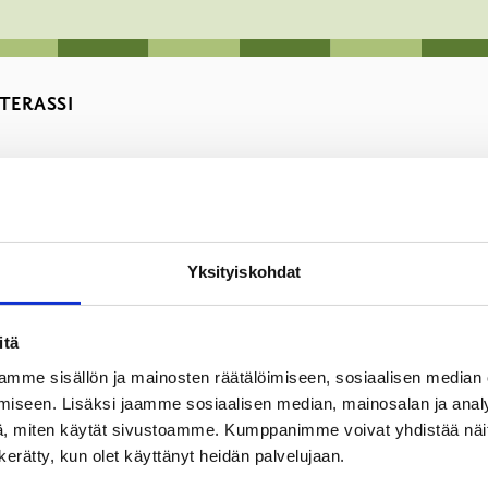
TERASSI
Yksityiskohdat
itä
iikkia ja DJ:t, 23.5.-15.8.2026. Musiikki on ohjattu lopetettava
mme sisällön ja mainosten räätälöimiseen, sosiaalisen median
iseen. Lisäksi jaamme sosiaalisen median, mainosalan ja analy
, miten käytät sivustoamme. Kumppanimme voivat yhdistää näitä t
SI 2026
n kerätty, kun olet käyttänyt heidän palvelujaan.