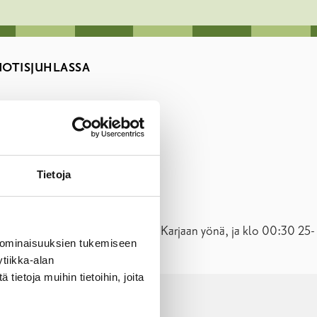
UOTISJUHLASSA
Tietoja
on lopetettava viimeistään klo 24 Karjaan yönä, ja klo 00:30 25-
 ominaisuuksien tukemiseen
tiikka-alan
ietoja muihin tietoihin, joita