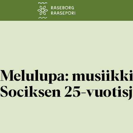
Siirry pääsisältöön
Melulupa: musiikkia
Sociksen 25-vuotis