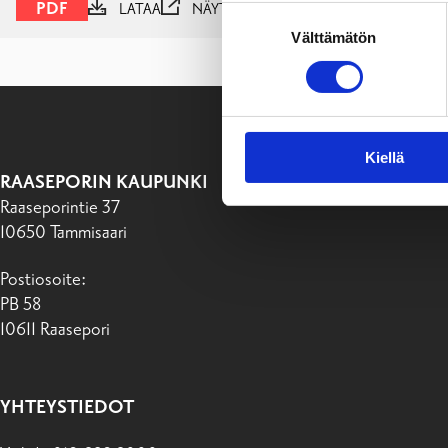
PDF
LATAA
NÄYTÄ
Suostumuksen
Välttämätön
valinta
Kiellä
RAASEPORIN KAUPUNKI
Raaseporintie 37
10650 Tammisaari
Postiosoite:
PB 58
10611 Raasepori
YHTEYSTIEDOT