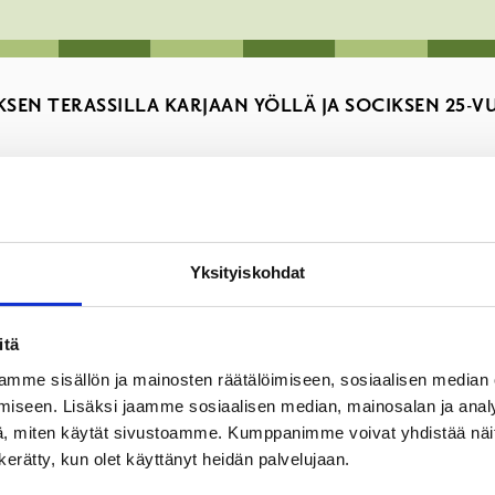
KSEN TERASSILLA KARJAAN YÖLLÄ JA SOCIKSEN 25-V
Yksityiskohdat
itä
yönä 31.7.2026, ja 25-vuotisjuhlassaan 8.8.2026. Musiikinsoitto 
mme sisällön ja mainosten räätälöimiseen, sosiaalisen median
iseen. Lisäksi jaamme sosiaalisen median, mainosalan ja analy
, miten käytät sivustoamme. Kumppanimme voivat yhdistää näitä t
n kerätty, kun olet käyttänyt heidän palvelujaan.