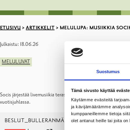
ETUSIVU
>
ARTIKKELIT
>
MELULUPA: MUSIIKKIA SOCI
Julkaistu: 18.06.26
MELULUVAT
Suostumus
Tämä sivusto käyttää eväste
Socis järjestää livemusiikia terassilla ja takapihalla, Karjaan 
Käytämme evästeitä tarjoama
vuotisjuhlassa.
ja kävijämäärämme analysoim
kumppaneillemme tietoja siitä
BESLUT_BULLERANMÄLAN_SOCIS_2026
olet antanut heille tai joita o