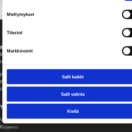
Mieltymykset
Tilastot
RAASEPORIN KAUPUNKI
Markkinointi
Raaseporintie 37
10650 Tammisaari
Postiosoite:
Salli kaikki
PB 58
10611 Raasepori
Salli valinta
YHTEYSTIEDOT
Kiellä
Vaihde 019-289 2000
Kirjaamo: