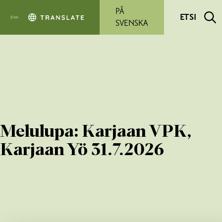
Siirry pääsisältöön
PÅ
ETSI
SVENSKA
Melulupa: Karjaan VPK,
Karjaan Yö 31.7.2026