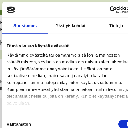
ETUSIVU
>
ARTIKKELIT
>
MELULUPA: KARJAAN VPK,
Suostumus
Yksityiskohdat
Tietoja
KARJAAN YÖ 31.7.2026
Julkaistu: 15.06.26
Tämä sivusto käyttää evästeitä
MELULUVAT
Käytämme evästeitä tarjoamamme sisällön ja mainosten
räätälöimiseen, sosiaalisen median ominaisuuksien tukemis
ja kävijämäärämme analysoimiseen. Lisäksi jaamme
sosiaalisen median, mainosalan ja analytiikka-alan
Karjaan VPK järjestää perinteisen Karjaan Yö-tapahtuman
kumppaneillemme tietoja siitä, miten käytät sivustoamme.
livemusiikilla brankiksen pihalla, perjantaina 31.7.2026, klo 17-01.
Kumppanimme voivat yhdistää näitä tietoja muihin tietoihin, jo
olet antanut heille tai joita on kerätty, kun olet käyttänyt heid
palvelujaan.
BESLUT_BULLERANMÄLAN_KARISFBK_KARISNA
2026
Suostumuksen
Välttämätön
PDF
valinta
LATAA
NÄYTÄ