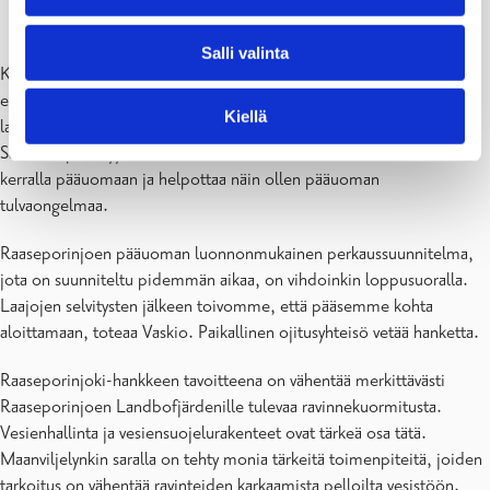
valmistunut Vallarsvedjaan
Salli valinta
Kosteikoilla on monia tehtäviä sen lisäksi että ne tarjoavat kodin
erilaisille kasvi ja eläinlajeille. Kosteikko kerää ravinteita syviin
Kiellä
laskeutumisaltaisiin ja kosteikon kasvillisuus sitoo ravinteita vedestä.
Sadevesi pidättyy kosteikossa rankkasateiden aikana eikä kaikki valu
kerralla pääuomaan ja helpottaa näin ollen pääuoman
tulvaongelmaa.
Raaseporinjoen pääuoman luonnonmukainen perkaussuunnitelma,
jota on suunniteltu pidemmän aikaa, on vihdoinkin loppusuoralla.
Laajojen selvitysten jälkeen toivomme, että pääsemme kohta
aloittamaan, toteaa Vaskio. Paikallinen ojitusyhteisö vetää hanketta.
Raaseporinjoki-hankkeen tavoitteena on vähentää merkittävästi
Raaseporinjoen Landbofjärdenille tulevaa ravinnekuormitusta.
Vesienhallinta ja vesiensuojelurakenteet ovat tärkeä osa tätä.
Maanviljelynkin saralla on tehty monia tärkeitä toimenpiteitä, joiden
tarkoitus on vähentää ravinteiden karkaamista pelloilta vesistöön.