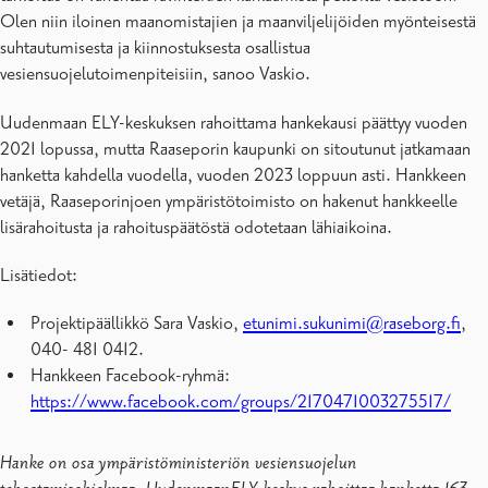
Olen niin iloinen maanomistajien ja maanviljelijöiden myönteisestä
suhtautumisesta ja kiinnostuksesta osallistua
vesiensuojelutoimenpiteisiin, sanoo Vaskio.
Uudenmaan ELY-keskuksen rahoittama hankekausi päättyy vuoden
2021 lopussa, mutta Raaseporin kaupunki on sitoutunut jatkamaan
hanketta kahdella vuodella, vuoden 2023 loppuun asti. Hankkeen
vetäjä, Raaseporinjoen ympäristötoimisto on hakenut hankkeelle
lisärahoitusta ja rahoituspäätöstä odotetaan lähiaikoina.
Lisätiedot:
Projektipäällikkö Sara Vaskio,
etunimi.sukunimi@raseborg.fi
,
040- 481 0412.
Hankkeen Facebook-ryhmä:
https://www.facebook.com/groups/2170471003275517/
Hanke on osa ympäristöministeriön vesiensuojelun