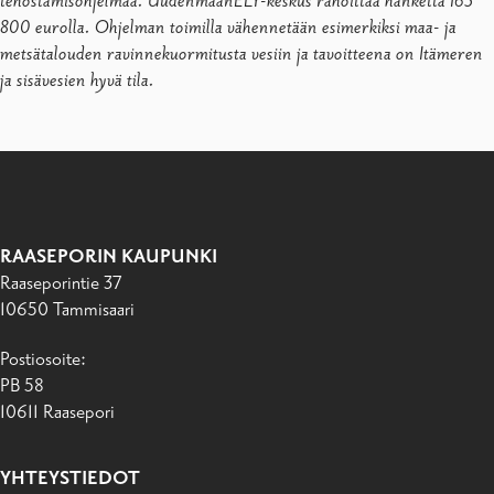
tehostamisohjelmaa. UudenmaanELY-keskus rahoittaa hanketta 163
800 eurolla. Ohjelman toimilla vähennetään esimerkiksi maa- ja
metsätalouden ravinnekuormitusta vesiin ja tavoitteena on Itämeren
ja sisävesien hyvä tila.
RAASEPORIN KAUPUNKI
Raaseporintie 37
10650 Tammisaari
Postiosoite:
PB 58
10611 Raasepori
YHTEYSTIEDOT