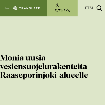
Siirry pääsisältöön
PÅ
ETSI
SVENSKA
Monia uusia
vesiensuojelurakenteita
Raaseporinjoki-alueelle