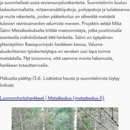
ja suunnitelleet uusia vesiensuojelurakenteita. Suunnitelmiin kuuluu
laskeutumisaltaita, virtaamansäätöpatoja, pohjapatoja ja tulvatasanne
ja muita rakenteita, joiden päätarkoitus on vähentää metsästä
tulevien ravintoaineiden valumista mereen. Projektin vetäjä Mika
Salmi Metsäkeskukselta kiittää maanomistajia, jotka positiivisella
asenteella mahdollistavat tätä hanketta. Salmi on tyytyväinen
yhteistyöhön Raaseporinjoki-hankkeen kanssa, Valuma-
aluekohtainen työskentelytapa on verraten uusi tapa toimia
metsäalalla. Nyt toivomme, että saamme monta hakemusta,
hankkeen toteuttamiselle.
Hakuaika päättyy 13.6. Lisätietoa hausta ja suunnitelmista löytyy
linkistä:
Luonnonhoitohankkeet | Metsäkeskus (metsakeskus.fi)