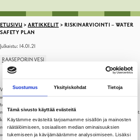
ETUSIVU
>
ARTIKKELIT
>
RISKINARVIOINTI – WATER
SAFETY PLAN
Julkaistu: 14.01.21
RAASEPORIN VESI
Suostumus
Yksityiskohdat
Tietoja
Vuoden 2020 alussa liikelaitos Raaseporin Vesi teki riskinarvioinnin
vedenjakelutoiminnastaan. Riskinarviointi on tehty Maailman
terveysjärjestön suositteleman Water Safety Plan -periaatteen
Tämä sivusto käyttää evästeitä
mukaisesti käyttäen wspssp.fi-ohjelmaa. Kaikki toiminnan osa-alueet
käytiin tarkastelussa läpi johdonmukaisesti käsittäen pohjaveden
Käytämme evästeitä tarjoamamme sisällön ja mainosten
muodostumisalueet, vedenottamot, vedenkäsittelyt sekä
räätälöimiseen, sosiaalisen median ominaisuuksien
vedenjakeluverkostot ja vesisäiliöt.
tukemiseen ja kävijämäärämme analysoimiseen. Lisäksi