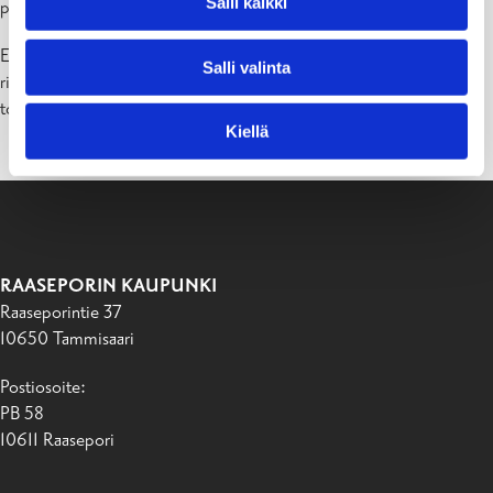
Salli kaikki
päivittämisen edistäminen.
Eteläkärjen ympäristöterveys hyväksyi Raaseporin Veden
Salli valinta
riskinarvioinnin WSP:n 10.6.2020. Vuoden 2020 aikana WSP:n
toimenpideohjelman ensimmäiset toimenpiteet on aloitettu.
Kiellä
RAASEPORIN KAUPUNKI
Raaseporintie 37
10650 Tammisaari
Postiosoite:
PB 58
10611 Raasepori