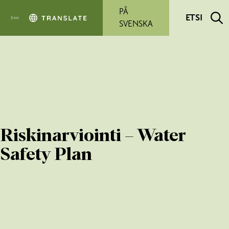
Siirry pääsisältöön
PÅ
ETSI
SVENSKA
Riskinarviointi – Water
Safety Plan