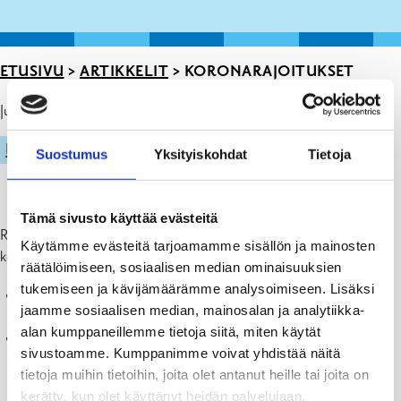
ETUSIVU
>
ARTIKKELIT
>
KORONARAJOITUKSET
Julkaistu: 21.05.21
LIIKUNTA
Suostumus
Yksityiskohdat
Tietoja
Tämä sivusto käyttää evästeitä
Raaseporin valmiusryhmä on tänään 21.5.2021 muuttanut
ulkona
Käytämme evästeitä tarjoamamme sisällön ja mainosten
koskevia rajoituksia seuraavasti:
räätälöimiseen, sosiaalisen median ominaisuuksien
tukemiseen ja kävijämäärämme analysoimiseen. Lisäksi
vuonna 2002 syntyneiden ja sitä nuorempien junioreiden
jaamme sosiaalisen median, mainosalan ja analytiikka-
harjoitteluun ja otteluihin saa osallistua korkeintaan 50 henkeä
alan kumppaneillemme tietoja siitä, miten käytät
aikuisten harrastustoimintaan saa osallistua samanaikaisesti
sivustoamme. Kumppanimme voivat yhdistää näitä
korkeintaan 50 henkeä
tietoja muihin tietoihin, joita olet antanut heille tai joita on
kerätty, kun olet käyttänyt heidän palvelujaan.