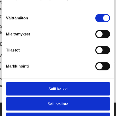
Seniorijoukkueiden otteluiden pelaamisen ajankohta ei ole vielä
tiedossa. Pelaaminen on tällä hetkellä sallittua vain SM-tason ja
Suostumuksen
ykkösdivisioonatason joukkueille.
Välttämätön
valinta
Sisätiloissa tällä hetkellä vain juniorit saavat harjoitella enintään 10
hengen ryhmissä.
Mieltymykset
EI YLEISÖÄ
Tilastot
Aluehallintoviraston 31.5.2021 asti voimassa olevan
viranomaispäätöksen mukaisesti missään tilaisuudessa tai ottelussa ei
Markkinointi
saa olla yleisöä.
Yleisökiellon valvominen on yhdistyksen/järjestäjän vastuulla ja
aluehallintoviraston päätösten noudattamista valvoo poliisi.
Salli kaikki
Salli valinta