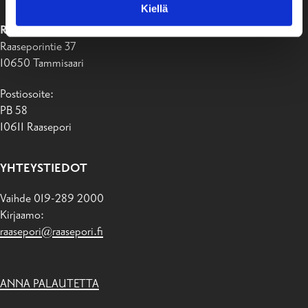
Kiellä
RAASEPORIN KAUPUNKI
Raaseporintie 37
10650 Tammisaari
Postiosoite:
PB 58
10611 Raasepori
YHTEYSTIEDOT
Vaihde 019-289 2000
Kirjaamo:
raasepori@raasepori.fi
ANNA PALAUTETTA