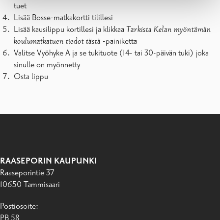
tuet
Lisää Bosse-matkakortti tilillesi
Lisää kausilippu kortillesi ja klikkaa
Tarkista Kelan myöntämän
koulumatkatuen tiedot tästä
-painiketta
Valitse Vyöhyke A ja se tukituote (14- tai 30-päivän tuki) joka
sinulle on myönnetty
Osta lippu
RAASEPORIN KAUPUNKI
Raaseporintie 37
10650 Tammisaari
Postiosoite:
PB 58