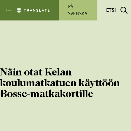
Siirry pääsisältöön
PÅ
ETSI
SVENSKA
Näin otat Kelan
koulumatkatuen käyttöön
Bosse-matkakortille