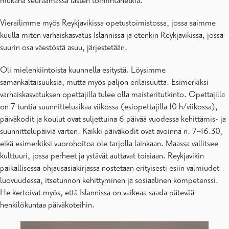
mukana seuraamassa lasten toimintahetkiä.
Vierailimme myös Reykjavikissa opetustoimistossa, jossa saimme
kuulla miten varhaiskasvatus Islannissa ja etenkin Reykjavikissa, jossa
suurin osa väestöstä asuu, järjestetään.
Oli mielenkiintoista kuunnella esitystä. Löysimme
samankaltaisuuksia, mutta myös paljon erilaisuutta. Esimerkiksi
varhaiskasvatuksen opettajilla tulee olla maisteritutkinto. Opettajilla
on 7 tuntia suunnitteluaikaa viikossa (esiopettajilla 10 h/viikossa),
päiväkodit ja koulut ovat suljettuina 6 päivää vuodessa kehittämis- ja
suunnittelupäiviä varten. Kaikki päiväkodit ovat avoinna n. 7–16.30,
eikä esimerkiksi vuorohoitoa ole tarjolla lainkaan. Maassa vallitsee
kulttuuri, jossa perheet ja ystävät auttavat toisiaan. Reykjavikin
paikallisessa ohjausasiakirjassa nostetaan erityisesti esiin valmiudet
luovuudessa, itsetunnon kehittyminen ja sosiaalinen kompetenssi.
He kertoivat myös, että Islannissa on vaikeaa saada pätevää
henkilökuntaa päiväkoteihin.