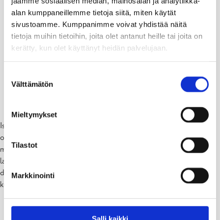
jaamme sosiaalisen median, mainosalan ja analytiikka-
alan kumppaneillemme tietoja siitä, miten käytät
sivustoamme. Kumppanimme voivat yhdistää näitä
tietoja muihin tietoihin, joita olet antanut heille tai joita on
kerätty, kun olet käyttänyt heidän palvelujaan.
Suostumuksen
Välttämätön
valinta
Tilaa leikkiä puulla.
Mieltymykset
Islannissa ei ole samanlaista metsää tai niin paljon kuin mihin me
olemme täällä tottuneet. Kiinnostavin ja kiehtovin tapa oli “flow”-
Tilastot
mentaliteetin käyttäminen. Aikuinen siirtyy taka-alalle ja antaa tilaa
lasten toiminnalle. Siellä ei keskitytä toiminnan suunnitteluun tai
dokumentointiin yhtä paljon, kun meillä, vaikka he seuraavat
Markkinointi
kuitenkin ohjedokumentteja.
Salli kaikki