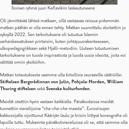
Iloinen ryhmä juuri Keflavikiin laskeutuneena
Oli jännittävää lähteä matkaan, sillä vastaavaa reissua pidemmän
matkan päähän ei olla ennen tehty. Matkan suunnittelu aloitettiin jo
syksyllä 2022. Sen tarkoituksena oli tutustua Islannin
varhaiskasvatuksen piirteisiin, kuten johtajuusrakenteeseen,
ulkopedagogiikkaan sekä Hjalli-metodiin. Uuteen tutustumisen
tarkoituksena on tuoda inspiraatiota ja luoda uusia ideoita, joita voi
välittää omiin yksiköihin.
Matkan toteutuksesta saamme olla kiitollisia seuraaville säätiöille:
Stiftelsen Bergsrådinnan von Julin, Pohjola-Norden, William
Thuring stiftelsen
sekä
Svenska kulturfonden
.
Meidät otettiin hyvin vastaan kaikkialla. Päiväkodeissa meidät
tunnettiin vierailijoina “cha-cha-cha-maasta”. Euroviisujen
kakkossijalle sijoittunut Käärijän laulu ja biisiin liittyvä koreografia oli
lapsille tuttu. Mukavinta päiväkotivierailuissa oli se, että saimme olla