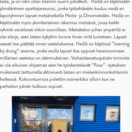
lasta, ja on näin ollen Islannin suurin päiväkoti. Heillä on käytössään
ylimääräinen opettajaresurssi, jonka työtehtävään kuuluu viedä eri
lapsiryhmien lapset metsäretkelle Noita- ja Dinometsään. Heillä on
käytössään myös yksinkertainen rakennus metsässä, jossa kaikki
ryhmät vierailevat viikon vuorollaan. Metsätalon pihan ympärillä ei
ole aitoja, vaan lasten kykyihin toimia ilman niitä luotetaan. Lapset
saavat itse päättää oman vaatetuksensa. Heillä on käytössä ”learning
by doing”-asenne, jonka avulla lapset itse oppivat havainnoimaan
millainen vaatetus on säänmukainen. Varhaiskasvatuspäivän toiminta
ei ole aikuisen ohjaamaa vaan he työskentelevät “flow” -ajatuksen
mukaisesti tarttumalla aktiivisesti lasten eri mielenkiinnonkohteisiin
hetkessä. Kokoontumisia pidettiin esimerkiksi silloin kun ne
parhaiten päivän kulkuun sopivat.