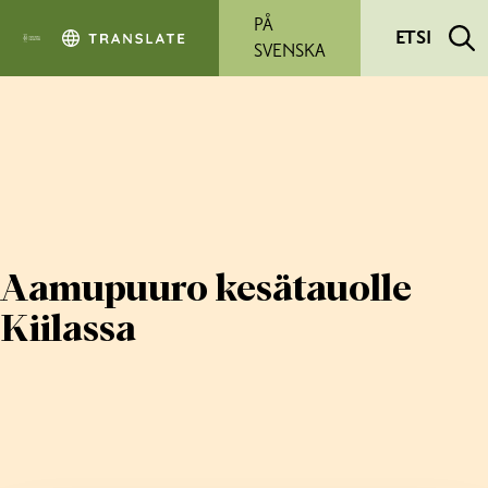
Siirry pääsisältöön
PÅ
ETSI
SVENSKA
Aamupuuro kesätauolle
Kiilassa