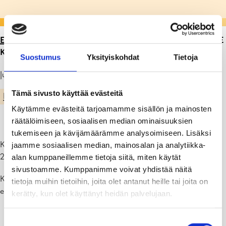
ETUSIVU
>
ARTIKKELIT
>
AAMUPUURO KESÄTAUOLLE
KIILASSA
Suostumus
Yksityiskohdat
Tietoja
Julkaistu: 19.05.22
Tämä sivusto käyttää evästeitä
KIILAN KOULU
Käytämme evästeitä tarjoamamme sisällön ja mainosten
räätälöimiseen, sosiaalisen median ominaisuuksien
tukemiseen ja kävijämäärämme analysoimiseen. Lisäksi
Kiilan koulun aamupuuron tarjoilu jää jo viikkolla 21 kesätauolle.
jaamme sosiaalisen median, mainosalan ja analytiikka-
23.5.-4.6. ei siis valitettavasti tarjoilla puuroa.
alan kumppaneillemme tietoja siitä, miten käytät
sivustoamme. Kumppanimme voivat yhdistää näitä
Keittiön väki toivottaa kaikille oikein hyvää kesää, tavataan taas
tietoja muihin tietoihin, joita olet antanut heille tai joita on
elokuussa!
kerätty, kun olet käyttänyt heidän palvelujaan.
Suostumuksen