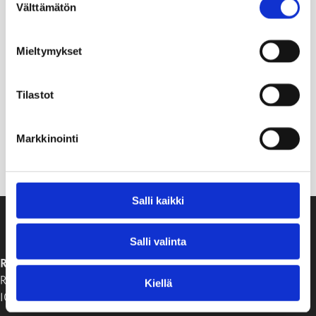
Välttämätön
valinta
Mieltymykset
Tilastot
Markkinointi
Salli kaikki
Salli valinta
RAASEPORIN KAUPUNKI
Raaseporintie 37
Kiellä
10650 Tammisaari