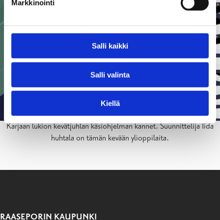
Markkinointi
Salli kaikki
Salli valinta
Kiellä
Karjaan lukion kevätjuhlan käsiohjelman kannet. Suunnittelija Iida
huhtala on tämän kevään ylioppilaita.
RAASEPORIN KAUPUNKI